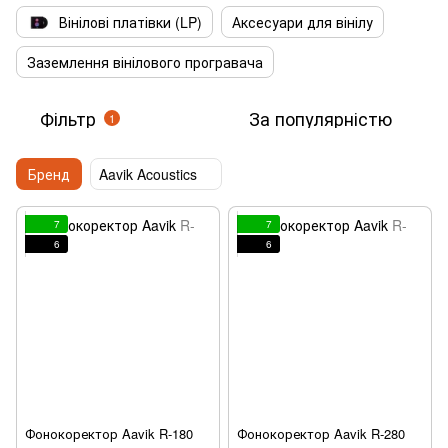
Вінілові платівки (LP)
Аксесуари для вінілу
Заземлення вінілового програвача
Фільтр
За популярністю
1
Бренд
Aavik Acoustics
7
7
6
6
Фонокоректор Aavik R-180
Фонокоректор Aavik R-280