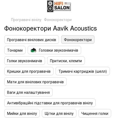
Програвачі вінілу
Фонокоректори
Фонокоректори Aavik Acoustics
Програвачі вінілових дисків
Фонокоректори
Тонарми
Головки звукознімачів
Голки звукознімачів
Притиски, клемпи
Кришки для програвачів
Тримачі картриджів (шелл)
Мати для вінілових програвачів
Ваги для налаштування
Антивібраційні підставки для програвачів вінілу
Мийки для вінілу
Щітки для вінілу
Чищення голки