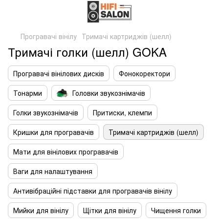
Програвачі вінілу
Тримачі картриджів (шелл)
Тримачі голки (шелл) GOKA
Програвачі вінілових дисків
Фонокоректори
Тонарми
Головки звукознімачів
Голки звукознімачів
Притиски, клемпи
Кришки для програвачів
Тримачі картриджів (шелл)
Мати для вінілових програвачів
Ваги для налаштування
Антивібраційні підставки для програвачів вінілу
Мийки для вінілу
Щітки для вінілу
Чищення голки