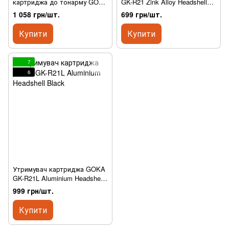
картриджа до тонарму GOKA
GK-R21 Zink Alloy Headshell
GK-R21B Black
Silver
1 058 грн/шт.
699 грн/шт.
Купити
Купити
7
6
Утримувач картриджа GOKA
GK-R21L Aluminium Headshell
Black
999 грн/шт.
Купити