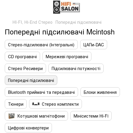
HI-FI, Hi-End Стерео
Попередні підсилювачі
Попередні підсилювачі Mcintosh
Стерео-підсилювачі (Інтегральні)
ЦАПи-DAC
CD програвачі
Мережеві програвачі
Стерео Ресивери
Підсилювачі потужності
Попередні підсилювачі
Bluetooth приймачі та передавачі
Блоки живлення
Тюнери
Стерео комплекти
Котушкові магнітофони
Мінісистеми Hi-Fi
Цифрові конвертери