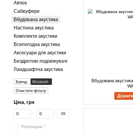
Atmos
Сабвуфери
Вбудована акустика
Настінна акустика
Комплекти акустики
Всепогодна акустика
Аксесуари для акустики
Бездротові подовжувачі
Ландшафтна акустика
Вбудована акустика
Бренд:
Mcintosh
W
Очистити фільтр
Дізнат
Ціна, грн
От Ціна, грн
До Ціна, грн
ОК
0
Розпродаж