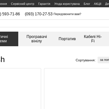
нення
Сервісний центр
Гарантія
Угода користувача
Блог
АКЦІІ
Ди
) 593-71-86
(093) 170-27-53
Передзвонити вам?
тичні
Програвачі
Кабелі Hi-
Портатив
теми
вінілу
Fi
sh
за по
Сортування: