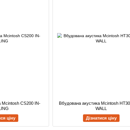
 Mcintosh CS200 IN-
Вбудована акустика Mcintosh HT30
LING
WALL
ися ціну
Дізнатися ціну