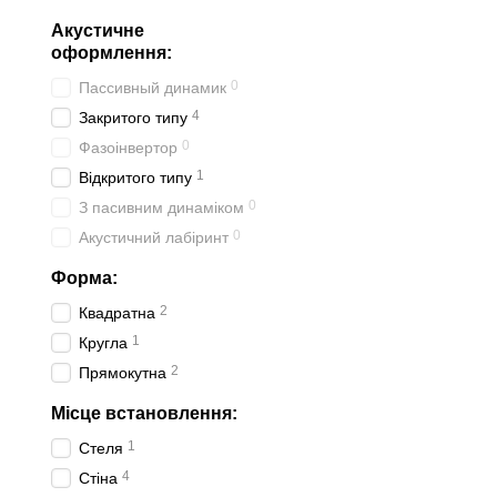
Акустичне
оформлення:
0
Пассивный динамик
4
Закритого типу
0
Фазоінвертор
1
Відкритого типу
0
З пасивним динаміком
0
Акустичний лабіринт
Форма:
2
Квадратна
1
Кругла
2
Прямокутна
Місце встановлення:
1
Стеля
4
Стіна