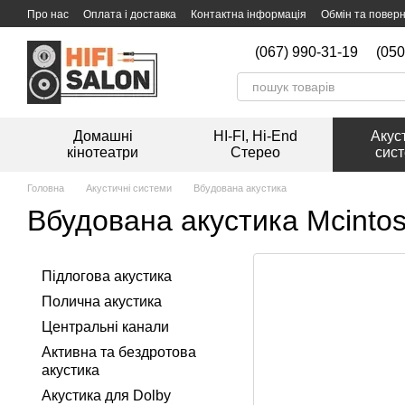
Перейти к основному контенту
Про нас
Оплата і доставка
Контактна інформація
Обмін та повер
Мийка вінілових платівок
(067) 990-31-19
(050
Домашні
HI-FI, Hi-End
Акус
кінотеатри
Стерео
сис
Головна
Акустичні системи
Вбудована акустика
Вбудована акустика Mcinto
Підлогова акустика
Полична акустика
Центральні канали
Активна та бездротова
акустика
Акустика для Dolby