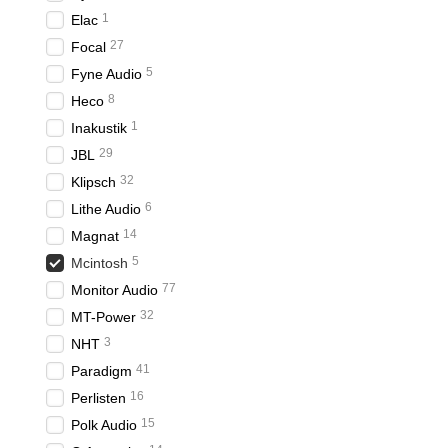
1
Elac
27
Focal
5
Fyne Audio
8
Heco
1
Inakustik
29
JBL
32
Klipsch
6
Lithe Audio
14
Magnat
5
Mcintosh
77
Monitor Audio
32
MT-Power
3
NHT
41
Paradigm
16
Perlisten
15
Polk Audio