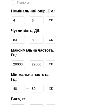
0
Підлога
Номінальний опір, Ом.:
От Номінальний опір, Ом.:
До Номінальний опір, Ом.:
ОК
Чутливість, Дб:
От Чутливість, Дб:
До Чутливість, Дб:
ОК
Максимальна частота,
Гц:
От Максимальна частота, Гц:
До Максимальна частота, Гц:
ОК
Мінімальна частота,
Гц:
От Мінімальна частота, Гц:
До Мінімальна частота, Гц:
ОК
Вага, кг:
От Вага, кг:
До Вага, кг: