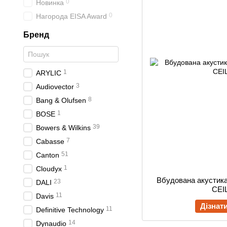
0
Новинка
0
Нагорода EISA Award
Бренд
1
ARYLIC
3
Audiovector
8
Bang & Olufsen
1
BOSE
39
Bowers & Wilkins
7
Cabasse
51
Canton
1
Cloudyx
Вбудована акустика
23
DALI
CEI
11
Davis
Дізнат
11
Definitive Technology
14
Dynaudio