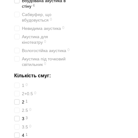
Вбудована акустика в
4
стіну
Сабвуфер, що
0
вбудовується
0
Невидима акустика
Акустика для
0
кінотеатру
0
Вологостійка акустика
Акустика під точковий
0
світильник
Кількість смуг:
0
1
0
2+0.5
1
2
0
2.5
3
3
0
3.5
1
4