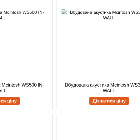
 Mcintosh WS500 IN-
Вбудована акустика Mcintosh WS3
ALL
WALL
ися ціну
Дізнатися ціну