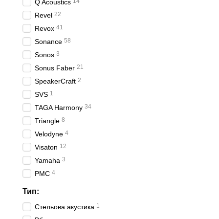
14
Q Acoustics
22
Revel
41
Revox
58
Sonance
3
Sonos
21
Sonus Faber
2
SpeakerCraft
1
SVS
34
TAGA Harmony
8
Triangle
4
Velodyne
12
Visaton
3
Yamaha
4
PMC
Тип:
1
Стельова акустика