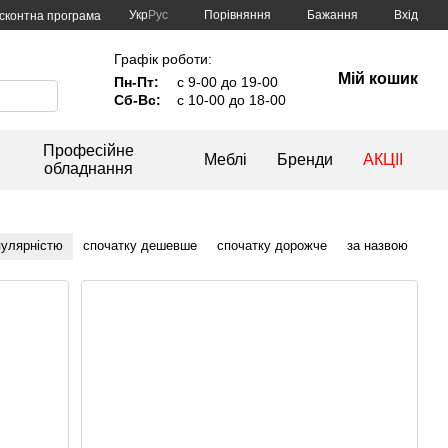
Порівняння
Укр
Рус
Бажання
Вхід
сконтна програма
Графік роботи:
Мій кошик
Пн-Пт:
с 9-00 до 19-00
Сб-Вс:
с 10-00 до 18-00
Професійне
Меблі
Бренди
АКЦІІ
обладнання
пулярністю
спочатку дешевше
спочатку дорожче
за назвою