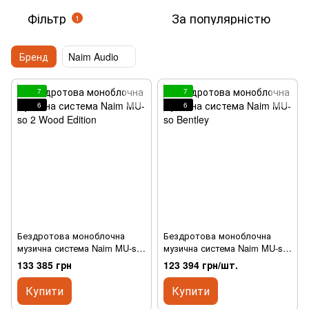
Фільтр
За популярністю
1
Бренд
Naim Audio
7
7
6
6
Бездротова моноблочна
Бездротова моноблочна
музична система Naim MU-so
музична система Naim MU-so
2 Wood Edition
Bentley
133 385 грн
123 394 грн/шт.
Купити
Купити