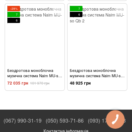
−29%
7
7
6
6
Бездротова моноблочна
Бездротова моноблочна
музична система Naim MU-so
музична система Naim MU-so
2
Qb 2
72 035 грн
48 925 грн
101 970 грн
(067) 990-31-19
(050) 593-71-86
(093) 170-27-53
Контактна інформація