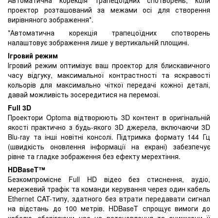
проектор розташований за межами осі для створення
вирівняного зображення*.
*Автоматична корекція трапецоїдних спотворень
налаштовує зображення лише у вертикальній площині.
Ігровий режим
Ігровий режим оптимізує ваш проектор для блискавичного
часу відгуку, максимальної контрастності та яскравості
кольорів для максимально чіткої передачі кожної деталі,
давай можливість зосередитися на перемозі.
Full 3D
Проектори Optoma відтворюють 3D контент в оригінальній
якості практично з будь-якого 3D джерела, включаючи 3D
Blu-ray та інші новітні консолі. Підтримка формату 144 Гц
(швидкість оновлення інформації на екрані) забезпечує
рівне та гладке зображення без ефекту мерехтіння.
HDBaseT™
Безкомпромісне Full HD відео без стиснення, аудіо,
мережевий трафік та команди керування через один кабель
Ethernet CAT-типу, здатного без втрати передавати сигнал
на відстань до 100 метрів. HDBaseT спрощує вимоги до
кабелю, зберігаючи час на встановлення та знижуючи її