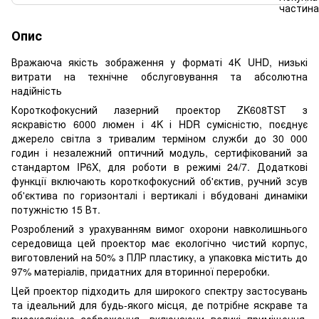
Опис
Вражаюча якість зображення у форматі 4K UHD, низькі
витрати на технічне обслуговування та абсолютна
надійність
Короткофокусний лазерний проектор ZK608TST з
яскравістю 6000 люмен і 4K і HDR сумісністю, поєднує
джерело світла з тривалим терміном служби до 30 000
годин і незалежний оптичний модуль, сертифікований за
стандартом IP6X, для роботи в режимі 24/7. Додаткові
функції включають короткофокусний об'єктив, ручний зсув
об'єктива по горизонталі і вертикалі і вбудовані динаміки
потужністю 15 Вт.
Розроблений з урахуванням вимог охорони навколишнього
середовища цей проектор має екологічно чистий корпус,
виготовлений на 50% з ПЛР пластику, а упаковка містить до
97% матеріалів, придатних для вторинної переробки.
Цей проектор підходить для широкого спектру застосувань
та ідеальний для будь-якого місця, де потрібне яскраве та
високоякісне зображення, включаючи великі приміщення,