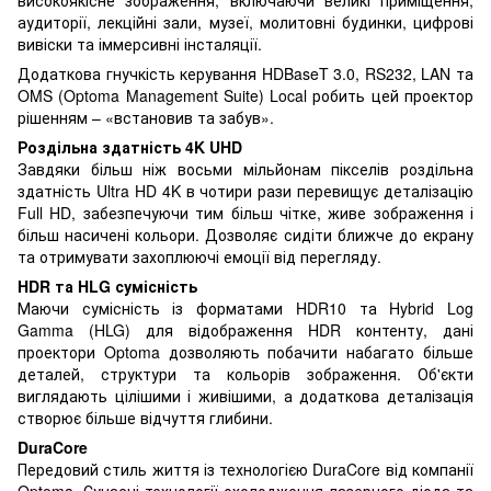
аудиторії, лекційні зали, музеї, молитовні будинки, цифрові
вивіски та іммерсивні інсталяції.
Додаткова гнучкість керування HDBaseT 3.0, RS232, LAN та
OMS (Optoma Management Suite) Local робить цей проектор
рішенням – «встановив та забув».
Роздільна здатність 4K UHD
Завдяки більш ніж восьми мільйонам пікселів роздільна
здатність Ultra HD 4K в чотири рази перевищує деталізацію
Full HD, забезпечуючи тим більш чітке, живе зображення і
більш насичені кольори. Дозволяє сидіти ближче до екрану
та отримувати захоплюючі емоції від перегляду.
HDR та HLG сумісність
Маючи сумісність із форматами HDR10 та Hybrid Log
Gamma (HLG) для відображення HDR контенту, дані
проектори Optoma дозволяють побачити набагато більше
деталей, структури та кольорів зображення. Об'єкти
виглядають цілішими і живішими, а додаткова деталізація
створює більше відчуття глибини.
DuraCore
Передовий стиль життя із технологією DuraCore від компанії
Optoma. Сучасні технології охолодження лазерного діода та