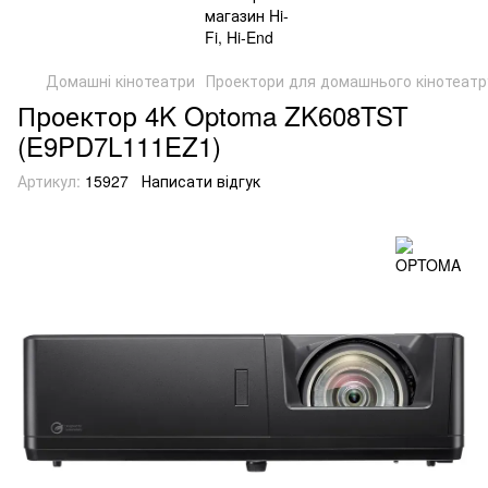
Домашні кінотеатри
Проектори для домашнього кінотеатр
Проектор 4K Optoma ZK608TST
(E9PD7L111EZ1)
Артикул:
15927
Написати відгук