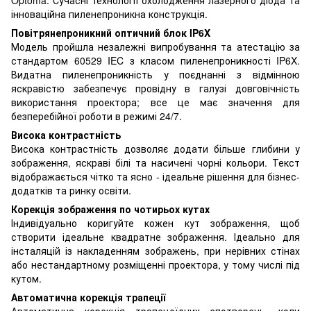
інноваційна пиленепроникна конструкція.
Повітрянепроникний оптичний блок IP6X
Модель пройшла незалежні випробування та атестацію за
стандартом 60529 IEC з класом пиленепроникності IP6X.
Видатна пиленепроникність у поєднанні з відмінною
яскравістю забезпечує провідну в галузі довговічність
використання проектора; все це має значення для
безперебійної роботи в режимі 24/7.
Висока контрастність
Висока контрастність дозволяє додати більше глибини у
зображення, яскраві білі та насичені чорні кольори. Текст
відображається чітко та ясно - ідеальне рішення для бізнес-
додатків та ринку освіти.
Корекція зображення по чотирьох кутах
Індивідуально коригуйте кожен кут зображення, щоб
створити ідеальне квадратне зображення. Ідеально для
інсталяцій із накладенням зображень, при нерівних стінах
або нестандартному розміщенні проектора, у тому числі під
кутом.
Автоматична корекція трапеції
Автоматична корекція трапецоїдних спотворень, коли