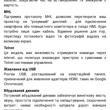
вартість.
MHL
Підтримка протоколу MHL дозволяє перетворити ваш
проектор на "розумний" дисплей - для підключення
смартфона або планшетного комп'ютера в гніздо HML буде
потрібно лише один кабель. Відмінне рішення для ігор,
перегляду потокового відео та фотографій відразу на
великому екрані.
Telnet
Ця модель має можливість отримувати команди через
telenet, що полегшує взаємодію пристрою з сумісними з
Telnet системами управління.
Живлення від USB
Роз'єм USB, розташований на комутаційній панелі,
призначений для живлення адаптерів HDMI, таких як Google
Chromecast.
Вбудований динамік
Потужний вбудований динамік забезпечує виняткову якість
звуку, простота підключення та налаштування, скорочення
витрат: немає необхідності купувати дорогі зовнішні
гучномовці.