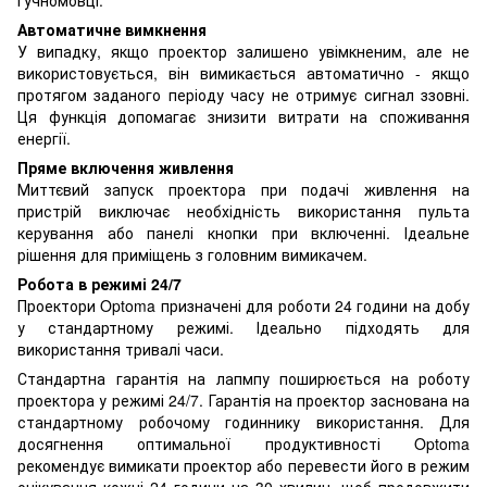
Автоматичне вимкнення
У випадку, якщо проектор залишено увімкненим, але не
використовується, він вимикається автоматично - якщо
протягом заданого періоду часу не отримує сигнал ззовні.
Ця функція допомагає знизити витрати на споживання
енергії.
Пряме включення живлення
Миттєвий запуск проектора при подачі живлення на
пристрій виключає необхідність використання пульта
керування або панелі кнопки при включенні. Ідеальне
рішення для приміщень з головним вимикачем.
Робота в режимі 24/7
Проектори Optoma призначені для роботи 24 години на добу
у стандартному режимі. Ідеально підходять для
використання тривалі часи.
Стандартна гарантія на лапмпу поширюється на роботу
проектора у режимі 24/7. Гарантія на проектор заснована на
стандартному робочому годиннику використання. Для
досягнення оптимальної продуктивності Optoma
рекомендує вимикати проектор або перевести його в режим
очікування кожні 24 години на 30 хвилин, щоб продовжити