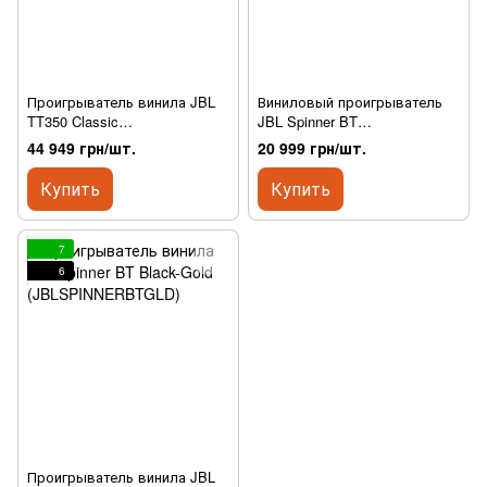
Проигрыватель винила JBL
Виниловый проигрыватель
TT350 Classic
JBL Spinner BT
(JBLTT350WALEU)
(JBLSPINNERBTBLKEU)
44 949 грн/шт.
20 999 грн/шт.
Купить
Купить
7
6
Проигрыватель винила JBL