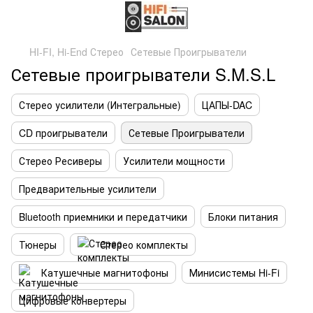
HI-FI, Hi-End Стерео
Сетевые Проигрыватели
Сетевые проигрыватели S.M.S.L
Стерео усилители (Интегральные)
ЦАПЫ-DAC
CD проигрыватели
Сетевые Проигрыватели
Стерео Ресиверы
Усилители мощности
Предварительные усилители
Bluetooth приемники и передатчики
Блоки питания
Тюнеры
Стерео комплекты
Катушечные магнитофоны
Минисистемы Hi-Fi
Цифровые конвертеры