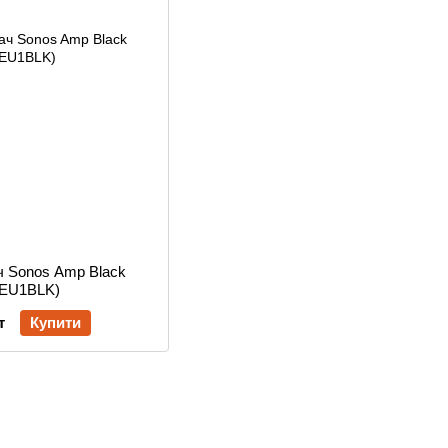
ч Sonos Amp Black
EU1BLK)
т
Купити