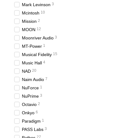
3
Mark Levinson
10
Mcintosh
2
Mission
12
MOON
3
Moonriver Audio
1
MT-Power
15
Musical Fidelity
4
Music Hall
20
NAD
7
Naim Audio
1
NuForce
3
NuPrime
2
Octavio
6
Onkyo
1
Paradigm
3
PASS Labs
27
Pathos