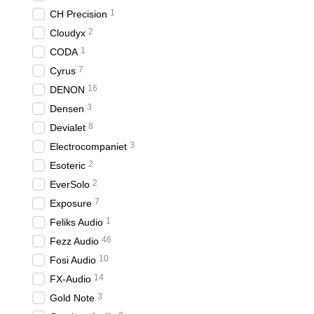
1
CH Precision
2
Cloudyx
1
CODA
7
Cyrus
16
DENON
3
Densen
8
Devialet
3
Electrocompaniet
2
Esoteric
2
EverSolo
7
Exposure
1
Feliks Audio
46
Fezz Audio
10
Fosi Audio
14
FX-Audio
3
Gold Note