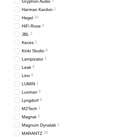
3
Gryphon Audio
1
Harman Kardon
10
Hegel
3
HiFi Rose
2
JBL
1
Keces
6
Kinki Studio
1
Lampizator
4
Leak
6
Linn
1
LUMIN
8
Luxman
5
Lyngdorf
1
M2Tech
3
Magnat
1
Magnum Dynalab
20
MARANTZ