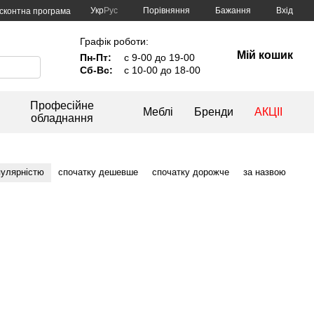
Порівняння
Укр
Рус
Бажання
Вхід
сконтна програма
Графік роботи:
Мій кошик
Пн-Пт:
с 9-00 до 19-00
Сб-Вс:
с 10-00 до 18-00
Професійне
Меблі
Бренди
АКЦІІ
обладнання
пулярністю
спочатку дешевше
спочатку дорожче
за назвою