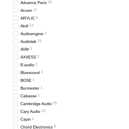
16
Advance Paris
11
Arcam
6
ARYLIC
13
Atoll
2
Audioengine
16
Audiolab
3
AVM
3
AXXESS
2
B.audio
3
Bluesound
1
BOSE
1
Burmester
1
Cabasse
15
Cambridge Audio
10
Cary Audio
1
Cayin
9
Chord Electronics