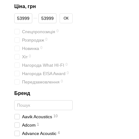
Ціна, грн
От Ціна, грн
До Ціна, грн
ОК
0
Спецпропозиція
0
Розпродаж
0
Новинка
0
Хіт
0
Нагорода What HI-FI
0
Нагорода EISA Award
0
Передзамовлення
Бренд
10
Aavik Acoustics
1
Adcom
4
Advance Acoustic