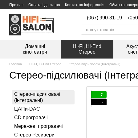
Перейти к основному контенту
Про нас
Оплата і доставка
Контактна інформація
Обмін та повер
Мийка вінілових платівок
(067) 990-31-19
(050
Домашні
HI-FI, Hi-End
Акус
кінотеатри
Стерео
сис
Головна
HI-FI, Hi-End Стерео
Стерео-підсилювачі (Інтегральні)
Стерео-підсилювачі (Інтегр
Стерео-підсилювачі
7
(Інтегральні)
6
ЦАПи-DAC
CD програвачі
Мережеві програвачі
Стерео Ресивери