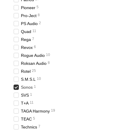
5
Pioneer
8
Pro-Ject
2
PS Audio
11
Quad
7
Rega
6
Revox
10
Rogue Audio
8
Roksan Audio
25
Rotel
10
S.M.S.L
1
Sonos
1
SVS
11
T+A
19
TAGA Harmony
5
TEAC
7
Technics