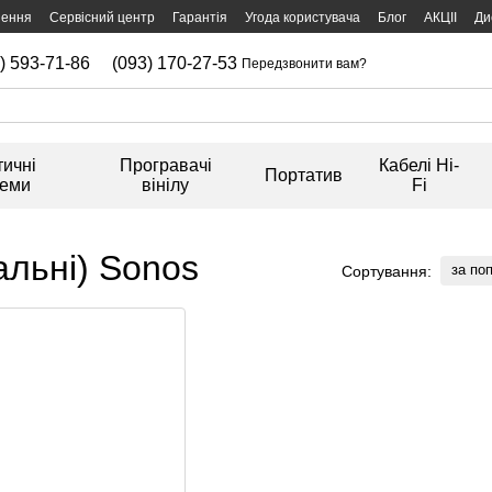
нення
Сервісний центр
Гарантія
Угода користувача
Блог
АКЦІІ
Ди
) 593-71-86
(093) 170-27-53
Передзвонити вам?
тичні
Програвачі
Кабелі Hi-
Портатив
теми
вінілу
Fi
альні) Sonos
за по
Сортування: