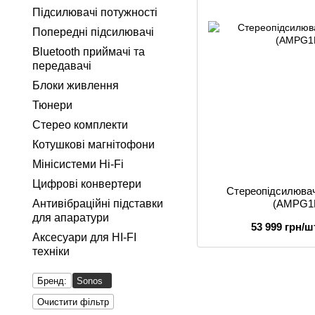
Підсилювачі потужності
Попередні підсилювачі
Bluetooth приймачі та
передавачі
Блоки живлення
Тюнери
Стерео комплекти
Котушкові магнітофони
Мінісистеми Hi-Fi
Цифрові конвертери
Стереопідсилюва
Антивібраційні підставки
(AMPG1
для апаратури
53 999 грн/ш
Аксесуари для HI-FI
техніки
Бренд:
Sonos
Очистити фільтр