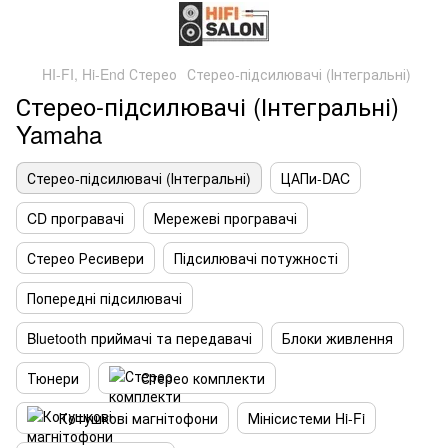
HI-FI, Hi-End Стерео
Стерео-підсилювачі (Інтегральні)
Стерео-підсилювачі (Інтегральні)
Yamaha
Стерео-підсилювачі (Інтегральні)
ЦАПи-DAC
CD програвачі
Мережеві програвачі
Стерео Ресивери
Підсилювачі потужності
Попередні підсилювачі
Bluetooth приймачі та передавачі
Блоки живлення
Тюнери
Стерео комплекти
Котушкові магнітофони
Мінісистеми Hi-Fi