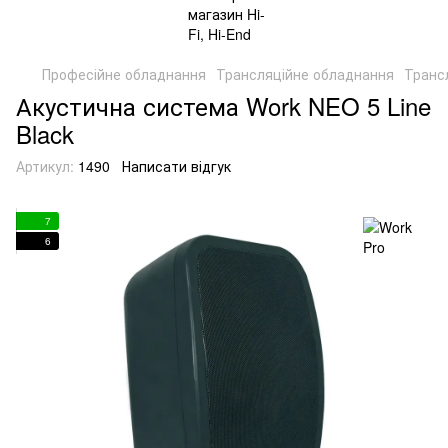
Професійне обладнання
Трансляційне обладнання
Трансл
Акустична система Work NEO 5 Line
Black
Артикул:
1490
Написати відгук
7
6