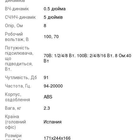
ВЧ-динамік
0.5 дюйма
СЧ/НЧ-динамік
5 дюймів
Опір, Ом
8
Робочий
100, 70
вольтаж, В
Потужність
підсилювача,
70В: 1/2/4/8 Вт. 100В: 2/4/8/16 Вт. 8 Ом:40
що
Вт
підводиться,
Вт.
Чутливість, Дб
91
Частота, Гц.
94-20000
Корпус,
ABS
оздоблення
Вага, кг
2.3
Країна
(головний
Испания
офіс)
Розміри
171x244x166