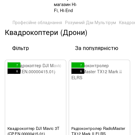
Професійне обладнання
Розумний Дім Мультірум
Квадро
Квадрокоптери (Дрони)
Фільтр
За популярністю
7
7
6
6
Квадрокоптер DJI Mavic 3T
Радіоконтролер RadioMaster
(CP.EN.00000415.01)
TX12 Mark II ELRS