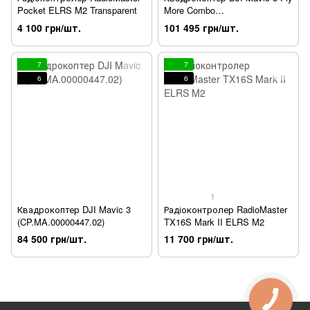
Pocket ELRS M2 Transparent
More Combo
(CP.MA.00000452.02) Demo
4 100 грн/шт.
101 495 грн/шт.
7
7
6
6
1
Квадрокоптер DJI Mavic 3
Радіоконтролер RadioMaster
(CP.MA.00000447.02)
TX16S Mark II ELRS M2
84 500 грн/шт.
11 700 грн/шт.