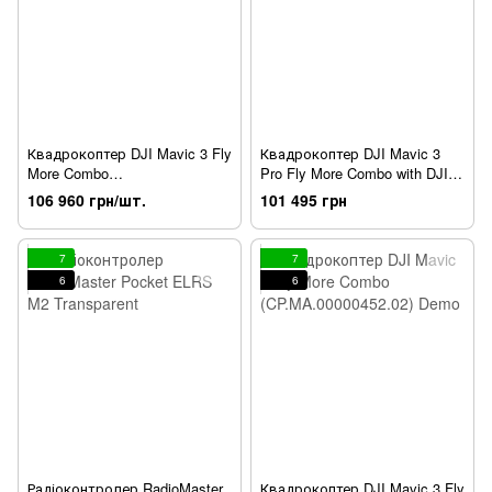
Квадрокоптер DJI Mavic 3 Fly
Квадрокоптер DJI Mavic 3
More Combo
Pro Fly More Combo with DJI
(CP.MA.00000452.02)
RC (CP.MA.00000660.01)
106 960 грн/шт.
101 495 грн
7
7
6
6
Радіоконтролер RadioMaster
Квадрокоптер DJI Mavic 3 Fly