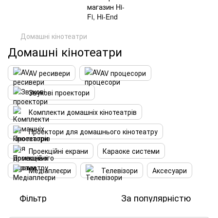
Домашні кінотеатри
Домашні кінотеатри
AV ресивери
AV процесори
Звукові проектори
Комплекти домашніх кінотеатрів
Проектори для домашнього кінотеатру
Проекційні екрани
Караоке системи
Медіаплеєри
Телевізори
Аксесуари
Фільтр
За популярністю