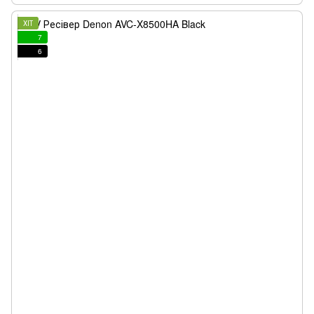
ХІТ
7
6