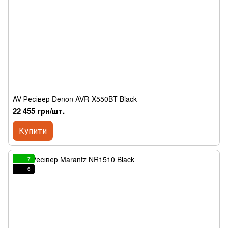
AV Ресівер Denon AVR-X550BT Black
22 455 грн/шт.
Купити
7
6