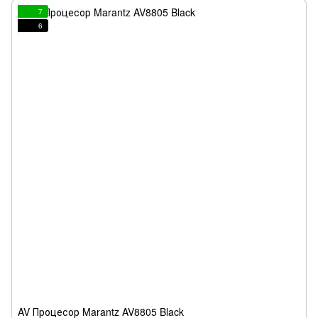
7
6
AV Процесор Marantz AV8805 Black