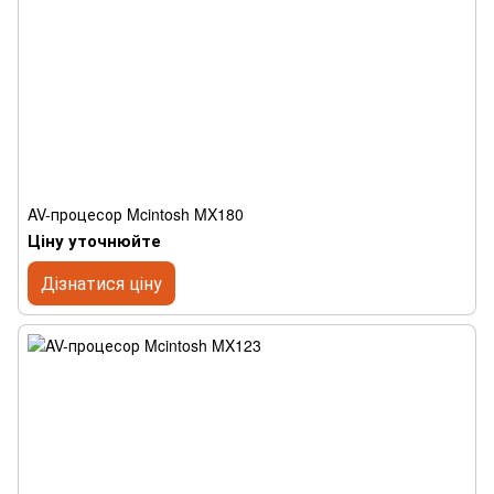
AV-процесор Mcintosh MX180
Ціну уточнюйте
Дізнатися ціну