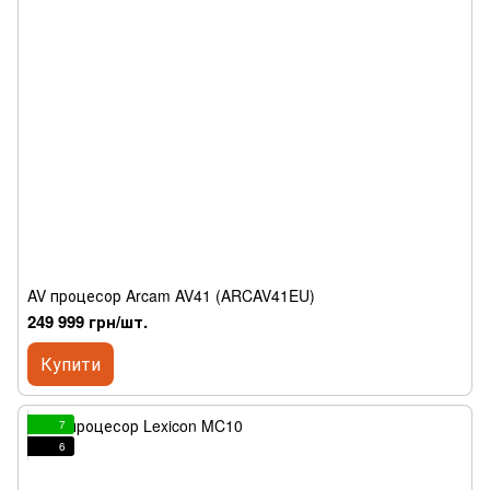
AV процесор Arcam AV41 (ARCAV41EU)
249 999 грн/шт.
Купити
7
6