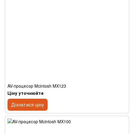
AV-процесор Mcintosh MX123
Ціну уточнюйте
Дізнатися ціну