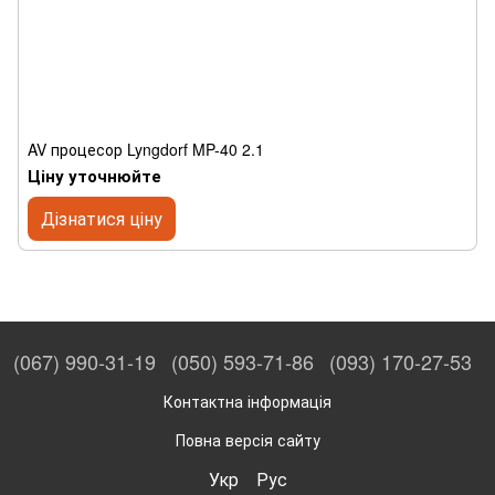
AV процесор Lyngdorf MP-40 2.1
Ціну уточнюйте
Дізнатися ціну
(067) 990-31-19
(050) 593-71-86
(093) 170-27-53
Контактна інформація
Повна версія сайту
Укр
Рус