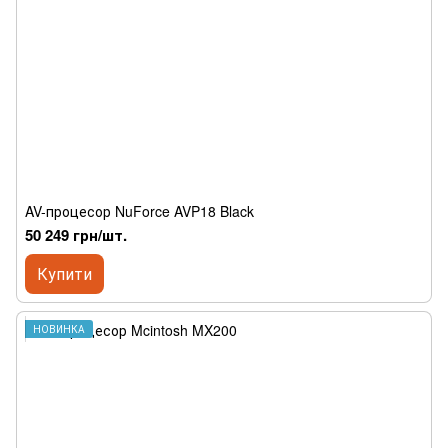
AV-процесор NuForce AVP18 Black
50 249 грн/шт.
Купити
НОВИНКА