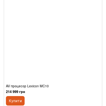
AV процесор Lexicon MC10
214 999 грн
Купити