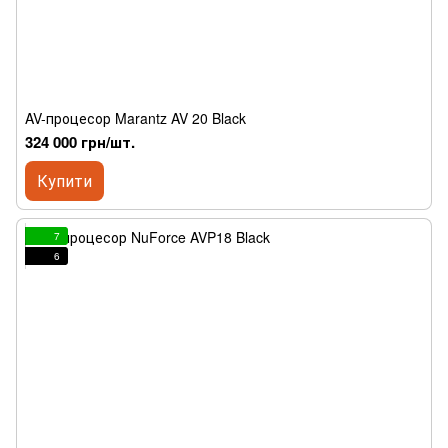
AV-процесор Marantz AV 20 Black
324 000 грн/шт.
Купити
7
6