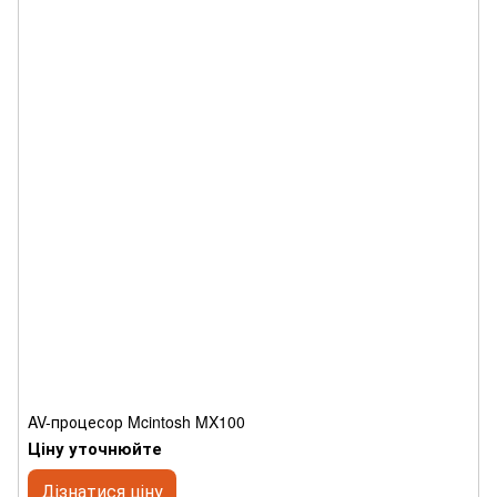
AV-процесор Mcintosh MX100
Ціну уточнюйте
Дізнатися ціну