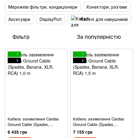
Мережеві фільтри, кондиціонери
Конектори, роз'єми
Аксесуари
DisplayPort
Кабелі для навушників
Фільтр
За популярністю
7
7
6
6
Кабель заземлення Cardas
Кабель заземлення Cardas
Ground Cable (Spades,
Ground Cable (Spades,
Banana, XLR, RCA) 1,0 m
Banana, XLR, RCA) 1,5 m
6 435 грн
7 155 грн