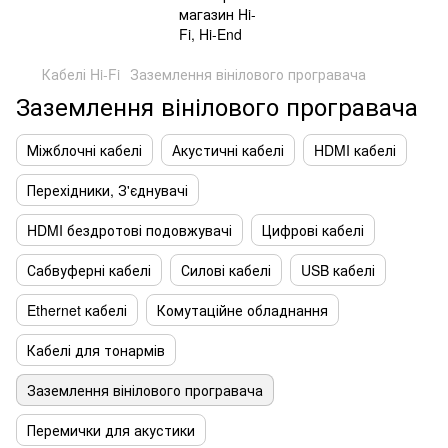
Кабелі Hi-Fi
Заземлення вінілового програвача
Заземлення вінілового програвача
Міжблочні кабелі
Акустичні кабелі
HDMI кабелі
Перехідники, З'єднувачі
HDMI бездротові подовжувачі
Цифрові кабелі
Сабвуферні кабелі
Силові кабелі
USB кабелі
Ethernet кабелі
Комутаційне обладнання
Кабелі для тонармів
Заземлення вінілового програвача
Перемички для акустики