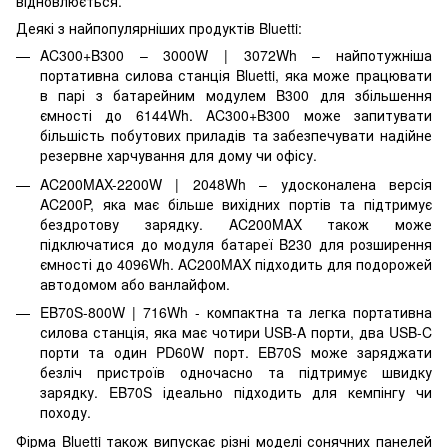
відновлюється.
Деякі з найпопулярніших продуктів Bluetti:
AC300+B300 – 3000W | 3072Wh – найпотужніша
портативна силова станція Bluetti, яка може працювати
в парі з батарейним модулем B300 для збільшення
ємності до 6144Wh. AC300+B300 може запитувати
більшість побутових приладів та забезпечувати надійне
резервне харчування для дому чи офісу.
AC200MAX-2200W | 2048Wh – удосконалена версія
AC200P, яка має більше вихідних портів та підтримує
бездротову зарядку. AC200MAX також може
підключатися до модуля батареї B230 для розширення
ємності до 4096Wh. AC200MAX підходить для подорожей
автодомом або ванлайфом.
EB70S-800W | 716Wh - компактна та легка портативна
силова станція, яка має чотири USB-A порти, два USB-C
порти та один PD60W порт. EB70S може заряджати
безліч пристроїв одночасно та підтримує швидку
зарядку. EB70S ідеально підходить для кемпінгу чи
походу.
Фірма Bluetti також випускає різні моделі сонячних панелей