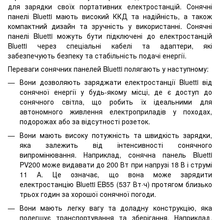
для зарядки своїх портативних електростанцій. Сонячні
панелі Bluetti мають високий ККД та надійність, а також
компактний дизайн та зручність у використанні. Сонячні
панелі Bluetti можуть бути підключені до електростанцій
Bluetti через спеціальні кабелі та адаптери, які
забезпечують безпеку та стабільність подачі енергії.
Переваги сонячних панелей Bluetti полягають у наступному:
Вони дозволяють заряджати електростанції Bluetti від
сонячної енергії у будь-якому місці, де є доступ до
сонячного світла, що робить їх ідеальними для
автономного живлення електроприладів у походах,
подорожах або за відсутності розеток.
Вони мають високу потужність та швидкість зарядки,
яка залежить від інтенсивності сонячного
випромінювання. Наприклад, сонячна панель Bluetti
PV200 може видавати до 200 Вт при напрузі 18 В і струмі
11 А. Це означає, що вона може зарядити
електростанцію Bluetti EB55 (537 Вт·ч) протягом близько
трьох годин за хорошої сонячної погоди.
Вони мають легку вагу та доладну конструкцію, яка
полегшує транспортування та зберігання. Наприклад,