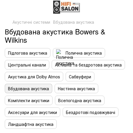
Акустичні системи
Вбудована акустика
Вбудована акустика Bowers &
Wilkins
Підлогова акустика
Полична акустика
Центральні канали
Активна та бездротова акустика
Акустика для Dolby Atmos
Сабвуфери
Вбудована акустика
Настінна акустика
Комплекти акустики
Всепогодна акустика
Аксесуари для акустики
Бездротові подовжувачі
Ландшафтна акустика