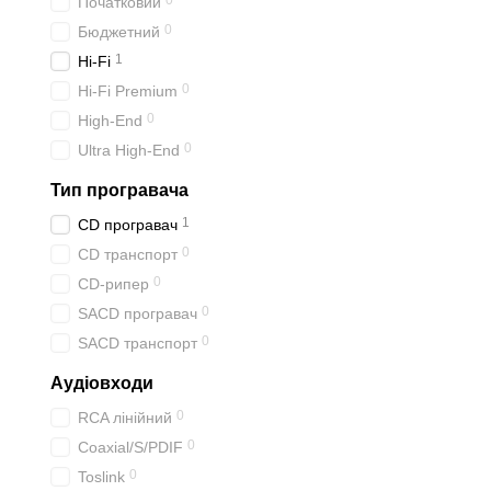
0
Початковий
0
Бюджетний
1
Hi-Fi
0
Hi-Fi Premium
0
High-End
0
Ultra High-End
Тип програвача
1
CD програвач
0
CD транспорт
0
CD-рипер
0
SACD програвач
0
SACD транспорт
Аудіовходи
0
RCA лінійний
0
Coaxial/S/PDIF
0
Toslink