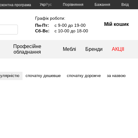
Порівняння
Укр
Рус
Бажання
Вхід
сконтна програма
Графік роботи:
Мій кошик
Пн-Пт:
с 9-00 до 19-00
Сб-Вс:
с 10-00 до 18-00
Професійне
Меблі
Бренди
АКЦІІ
обладнання
пулярністю
спочатку дешевше
спочатку дорожче
за назвою