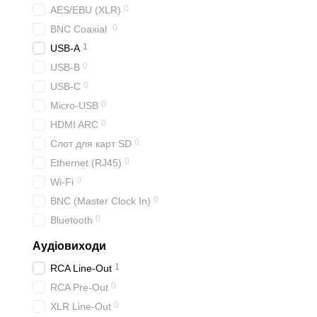
0
AES/EBU (XLR)
0
BNC Coaxial
1
USB-A
0
USB-B
0
USB-C
0
Micro-USB
0
HDMI ARC
0
Cлот для карт SD
0
Ethernet (RJ45)
0
Wi-Fi
0
BNC (Master Clock In)
0
Bluetooth
Аудіовиходи
1
RCA Line-Out
0
RCA Pre-Out
0
XLR Line-Out