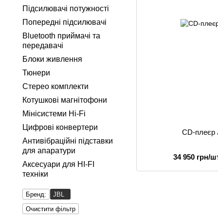
Підсилювачі потужності
Попередні підсилювачі
Bluetooth приймачі та
передавачі
Блоки живлення
Тюнери
Стерео комплекти
Котушкові магнітофони
Мінісистеми Hi-Fi
Цифрові конвертери
CD-плеєр
Антивібраційні підставки
для апаратури
34 950 грн/шт
Аксесуари для HI-FI
техніки
Бренд:
JBL
Очистити фільтр