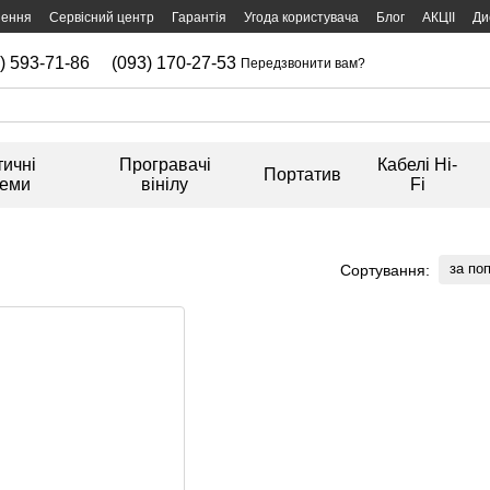
нення
Сервісний центр
Гарантія
Угода користувача
Блог
АКЦІІ
Ди
) 593-71-86
(093) 170-27-53
Передзвонити вам?
тичні
Програвачі
Кабелі Hi-
Портатив
теми
вінілу
Fi
за по
Сортування: