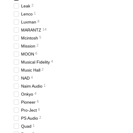
2
Leak
1
Lenco
8
Luxman
14
MARANTZ
5
Mcintosh
2
Mission
6
MOON
4
Musical Fidelity
2
Music Hall
4
NAD
1
Naim Audio
4
Onkyo
6
Pioneer
6
Pro-Ject
2
PS Audio
1
Quad