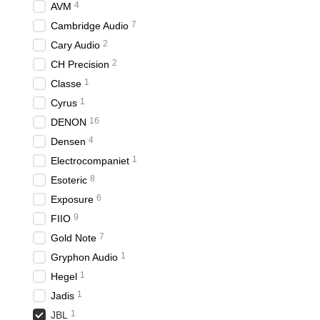
4
AVM
7
Cambridge Audio
2
Cary Audio
2
CH Precision
1
Classe
1
Cyrus
16
DENON
4
Densen
1
Electrocompaniet
8
Esoteric
6
Exposure
9
FIIO
7
Gold Note
1
Gryphon Audio
1
Hegel
1
Jadis
1
JBL