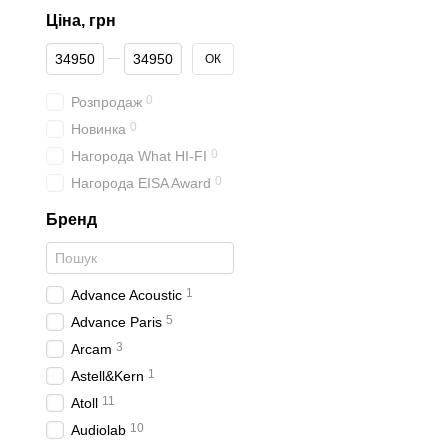
Ціна, грн
От Ціна, грн
До Ціна, грн
ОК
0
Розпродаж
0
Новинка
0
Нагорода What HI-FI
0
Нагорода EISA Award
Бренд
1
Advance Acoustic
5
Advance Paris
3
Arcam
1
Astell&Kern
11
Atoll
10
Audiolab