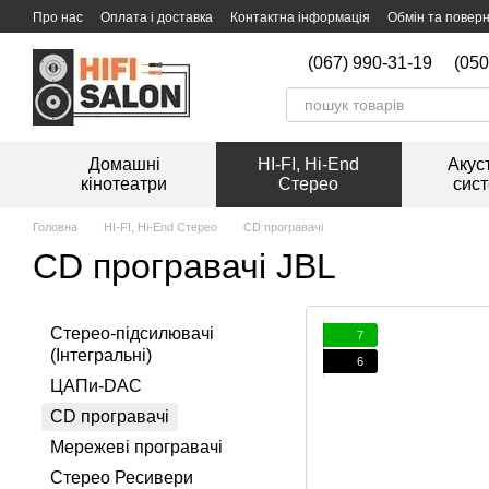
Перейти к основному контенту
Про нас
Оплата і доставка
Контактна інформація
Обмін та повер
Мийка вінілових платівок
(067) 990-31-19
(050
Домашні
HI-FI, Hi-End
Акус
кінотеатри
Стерео
сис
Головна
HI-FI, Hi-End Стерео
CD програвачі
CD програвачі JBL
Стерео-підсилювачі
7
(Інтегральні)
6
ЦАПи-DAC
CD програвачі
Мережеві програвачі
Стерео Ресивери