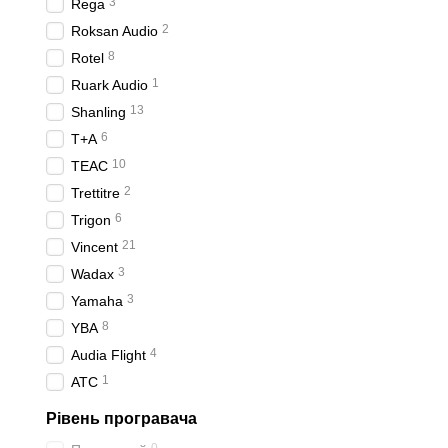
3
Rega
2
Roksan Audio
8
Rotel
1
Ruark Audio
13
Shanling
6
T+A
10
TEAC
2
Trettitre
6
Trigon
21
Vincent
3
Wadax
3
Yamaha
8
YBA
4
Audia Flight
1
ATC
Рівень програвача