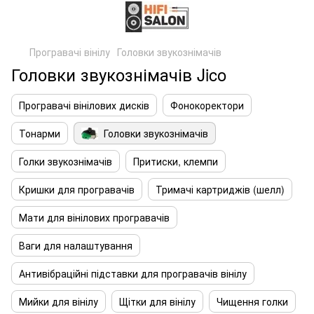
Програвачі вінілу
Головки звукознімачів
Головки звукознімачів Jico
Програвачі вінілових дисків
Фонокоректори
Тонарми
Головки звукознімачів
Голки звукознімачів
Притиски, клемпи
Кришки для програвачів
Тримачі картриджів (шелл)
Мати для вінілових програвачів
Ваги для налаштування
Антивібраційні підставки для програвачів вінілу
Мийки для вінілу
Щітки для вінілу
Чищення голки