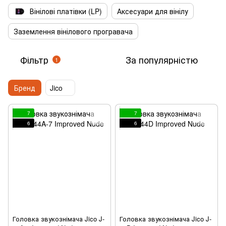
Вінілові платівки (LP)
Аксесуари для вінілу
Заземлення вінілового програвача
Фільтр
За популярністю
1
Бренд
Jico
7
7
6
6
Головка звукознімача Jico J-
Головка звукознімача Jico J-