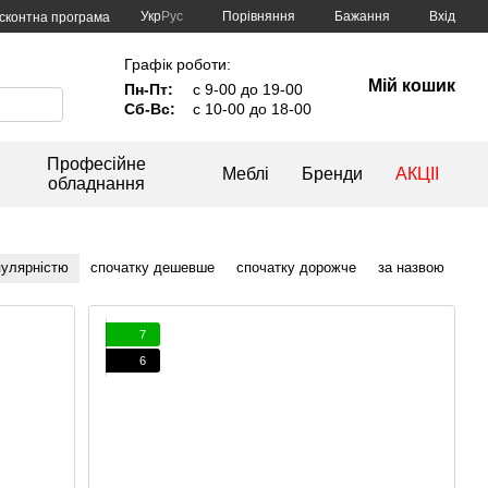
Порівняння
Укр
Рус
Бажання
Вхід
сконтна програма
Графік роботи:
Мій кошик
Пн-Пт:
с 9-00 до 19-00
Сб-Вс:
с 10-00 до 18-00
Професійне
Меблі
Бренди
АКЦІІ
обладнання
пулярністю
спочатку дешевше
спочатку дорожче
за назвою
7
6