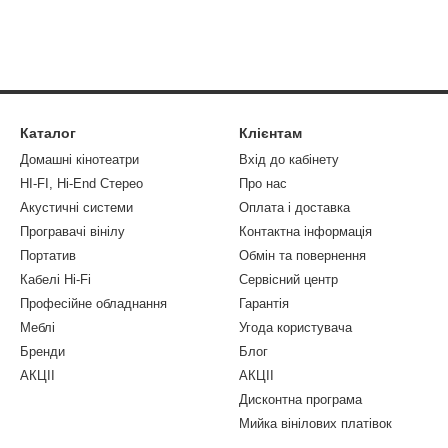
Каталог
Клієнтам
Домашні кінотеатри
Вхід до кабінету
HI-FI, Hi-End Стерео
Про нас
Акустичні системи
Оплата і доставка
Програвачі вінілу
Контактна інформація
Портатив
Обмін та повернення
Кабелі Hi-Fi
Сервісний центр
Професійне обладнання
Гарантія
Меблі
Угода користувача
Бренди
Блог
АКЦІІ
АКЦІІ
Дисконтна програма
Мийка вінілових платівок