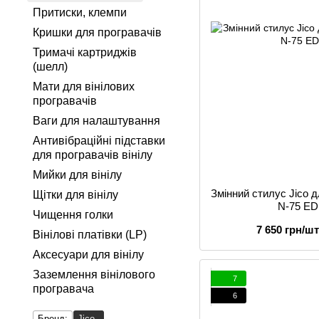
Притиски, клемпи
Кришки для програвачів
Тримачі картриджів
(шелл)
Мати для вінілових
програвачів
Ваги для налаштування
Антивібраційні підставки
для програвачів вінілу
Мийки для вінілу
Змінний стилус Jico 
Щітки для вінілу
N-75 ED
Чищення голки
7 650 грн/шт
Вінілові платівки (LP)
Аксесуари для вінілу
Заземлення вінілового
7
програвача
6
Бренд:
Jico