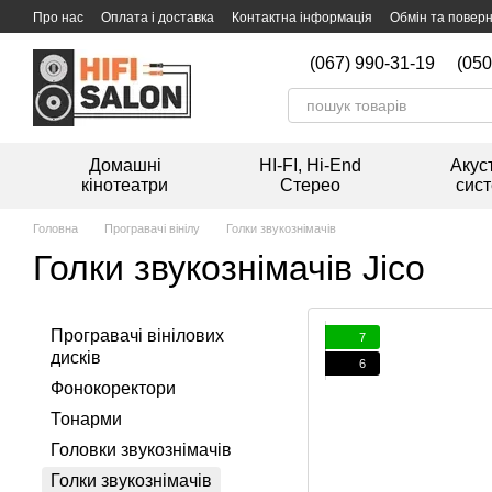
Перейти к основному контенту
Про нас
Оплата і доставка
Контактна інформація
Обмін та повер
Мийка вінілових платівок
(067) 990-31-19
(050
Домашні
HI-FI, Hi-End
Акус
кінотеатри
Стерео
сис
Головна
Програвачі вінілу
Голки звукознімачів
Голки звукознімачів Jico
Програвачі вінілових
7
дисків
6
Фонокоректори
Тонарми
Головки звукознімачів
Голки звукознімачів