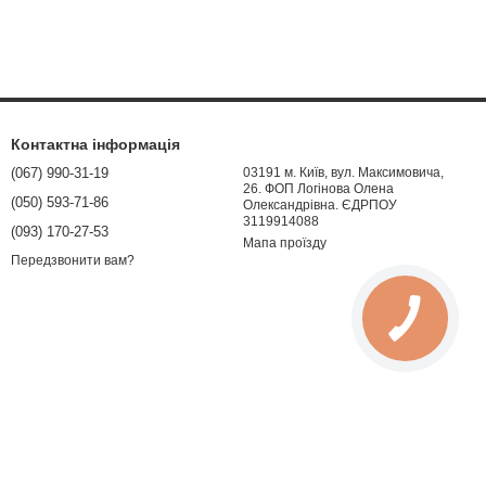
Контактна інформація
(067) 990-31-19
03191 м. Київ, вул. Максимовича,
26. ФОП Логінова Олена
(050) 593-71-86
Олександрівна. ЄДРПОУ
3119914088
(093) 170-27-53
Мапа проїзду
Передзвонити вам?