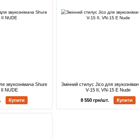
для звукознімача Shure
Змінний стилус Jico для звукозніма
 II NUDE
V-15 II, VN-15 E Nude
.
Купити
8 550 грн/шт.
Купити