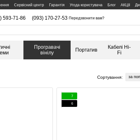
нення
Сервісний центр
Гарантія
Угода користувача
Блог
АКЦІІ
Ди
) 593-71-86
(093) 170-27-53
Передзвонити вам?
тичні
Програвачі
Кабелі Hi-
Портатив
теми
вінілу
Fi
за по
Сортування:
7
6