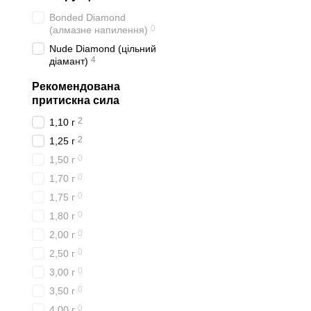
Bonded Diamond
0
(алмазне напилення)
Nude Diamond (цільний
4
діамант)
Рекомендована
притискна сила
2
1,10 г
2
1,25 г
0
1,50 г
0
1,70 г
0
1,75 г
0
1,80 г
0
2,00 г
0
2,50 г
0
3,00 г
0
3,50 г
0
4,00 г