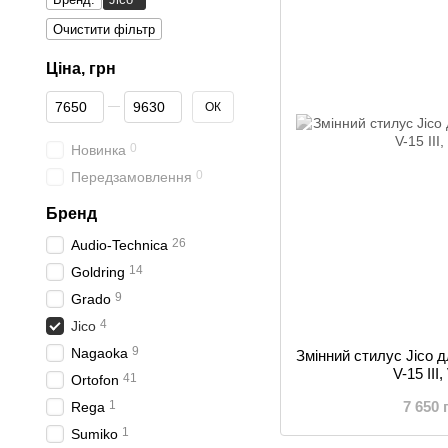
Очистити фільтр
Ціна, грн
От Ціна, грн
До Ціна, грн
ОК
0
Новинка
0
Передзамовлення
Бренд
26
Audio-Technica
14
Goldring
9
Grado
4
Jico
9
Nagaoka
Змінний стилус Jico 
V-15 III
41
Ortofon
1
7 650 
Rega
1
Sumiko