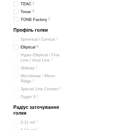
2
TEAC
3
Tonar
2
TONE Factory
Профіль голки
0
Spherical / Conical
4
Elliptical
Hyper-Elliptical / Fine
0
Line / Vivid Line
0
Shibata
Microlineaг / Micro-
0
Ridge
0
Special Line Contact
0
Gyger S
Радіус заточування
голки
0
0,11 mil
0