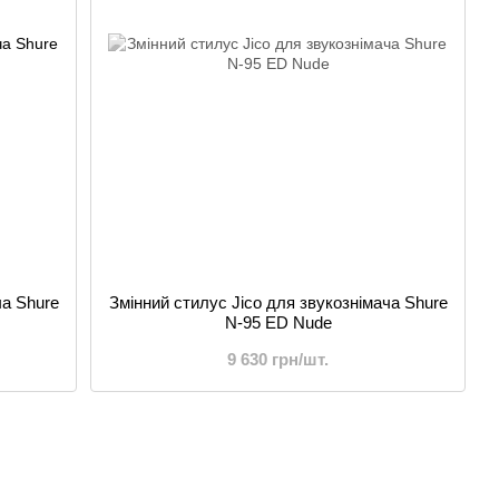
ча Shure
Змінний стилус Jico для звукознімача Shure
N-95 ED Nude
9 630 грн/шт.