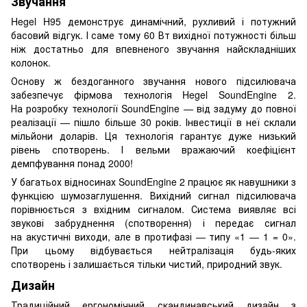
Звучання
Hegel H95 демонструє динамічний, рухливий і потужний
басовий відгук. І саме тому 60 Вт вихідної потужності більш
ніж достатньо для впевненого звучання найскладніших
колонок.
Основу ж бездоганного звучання нового підсилювача
забезпечує фірмова технологія Hegel SoundEngine 2.
На розробку технології SoundEngine — від задуму до повної
реалізації — пішло більше 30 років. Інвестиції в неї склали
мільйони доларів. Ця технологія гарантує дуже низький
рівень спотворень. І вельми вражаючий коефіцієнт
демпфування понад 2000!
У багатьох відносинах SoundEngine 2 працює як навушники з
функцією шумозаглушення. Вихідний сигнал підсилювача
порівнюється з вхідним сигналом. Система виявляє всі
звукові забруднення (спотворення) і передає сигнал
на акустичні виходи, але в протифазі — типу «1 — 1 = 0».
При цьому відбувається нейтралізація будь-яких
спотворень і залишається тільки чистий, природний звук.
Дизайн
Традиційний ергономічний скандинавський дизайн з