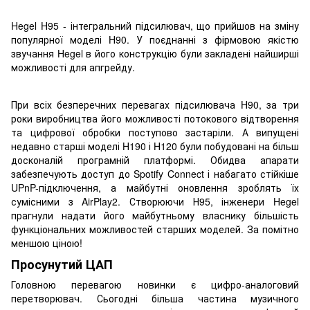
Hegel H95 - інтегральний підсилювач, що прийшов на зміну
популярної моделі H90. У поєднанні з фірмовою якістю
звучання Hegel в його конструкцію були закладені найширші
можливості для апгрейду.
При всіх безперечних перевагах підсилювача H90, за три
роки виробництва його можливості потокового відтворення
та цифрової обробки поступово застаріли. А випущені
недавно старші моделі H190 і H120 були побудовані на більш
досконалій програмній платформі. Обидва апарати
забезпечують доступ до Spotify Connect і набагато стійкіше
UPnP-підключення, а майбутні оновлення зроблять їх
сумісними з AirPlay2. Створюючи Н95, інженери Hegel
прагнули надати його майбутньому власнику більшість
функціональних можливостей старших моделей. За помітно
меншою ціною!
Просунутий ЦАП
Головною перевагою новинки є цифро-аналоговий
перетворювач. Сьогодні більша частина музичного