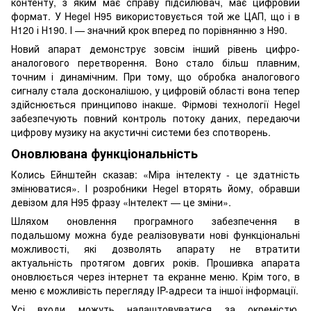
контенту, з яким має справу підсилювач, має цифровий
формат. У Hegel Н95 використовується той же ЦАП, що і в
Н120 і Н190. І — значний крок вперед по порівнянню з Н90.
Новий апарат демонструє зовсім інший рівень цифро-
аналогового перетворення. Воно стало більш плавним,
точним і динамічним. При тому, що обробка аналогового
сигналу стала досконалішою, у цифровій області вона тепер
здійснюється принципово інакше. Фірмові технології Hegel
забезпечують повний контроль потоку даних, передаючи
цифрову музику на акустичні системи без спотворень.
Оновлювана функціональність
Колись Ейнштейн сказав: «Міра інтелекту - це здатність
змінюватися». І розробники Hegel вторять йому, обравши
девізом для H95 фразу «Інтелект — це зміни».
Шляхом оновлення програмного забезпечення в
подальшому можна буде реалізовувати нові функціональні
можливості, які дозволять апарату не втратити
актуальність протягом довгих років. Прошивка апарата
оновлюється через інтернет та екранне меню. Крім того, в
меню є можливість перегляду IP-адреси та іншої інформації.
Усі входи можуть налаштовуватися за окремістю.