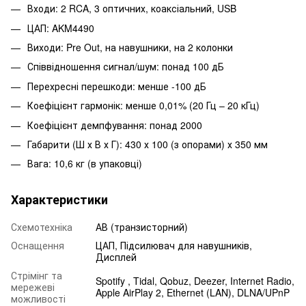
Входи: 2 RCA, 3 оптичних, коаксіальний, USB
ЦАП: AKM4490
Виходи: Pre Out, на навушники, на 2 колонки
Співвідношення сигнал/шум: понад 100 дБ
Перехресні перешкоди: менше -100 дБ
Коефіцієнт гармонік: менше 0,01% (20 Гц – 20 кГц)
Коефіцієнт демпфування: понад 2000
Габарити (Ш х В х Г): 430 х 100 (з опорами) х 350 мм
Вага: 10,6 кг (в упаковці)
Характеристики
Схемотехніка
АВ (транзисторний)
Оснащення
ЦАП, Підсилювач для навушників,
Дисплей
Стрімінг та
Spotify , Tidal, Qobuz, Deezer, Internet Radio,
мережеві
Apple AirPlay 2, Ethernet (LAN), DLNA/UPnP
можливості