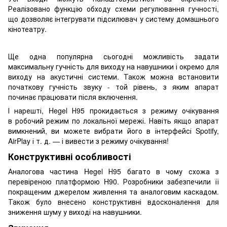
Реалізовано функцію обходу схеми регулювання гучності,
що дозволяє інтегрувати підсилювач у систему домашнього
кінотеатру.
Ще одна популярна сьогодні можливість задати
максимальну гучність для виходу на навушники і окремо для
виходу на акустичні системи. Також можна встановити
початкову гучність звуку - той рівень, з яким апарат
починає працювати після включення.
І нарешті, Hegel Н95 прокидається з режиму очікування
в робочий режим по локальної мережі. Навіть якщо апарат
вимкнений, ви можете вибрати його в інтерфейсі Spotify,
AirPlay і т. д. — і вивести з режиму очікування!
Конструктивні особливості
Аналогова частина Hegel Н95 багато в чому схожа з
перевіреною платформою H90. Розробники забезпечили її
покращеним джерелом живлення та аналоговим каскадом.
Також було внесено конструктивні вдосконалення для
зниження шуму у виході на навушники.