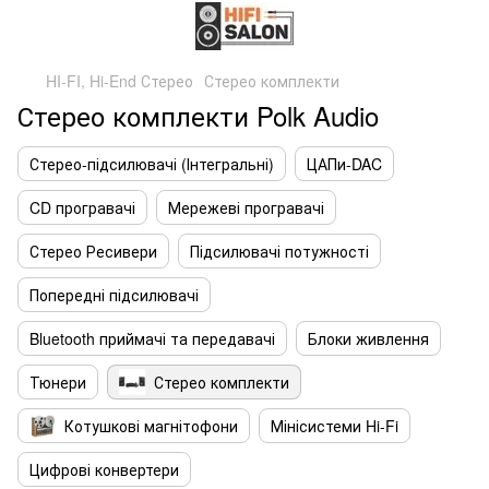
HI-FI, Hi-End Стерео
Стерео комплекти
Стерео комплекти Polk Audio
Стерео-підсилювачі (Інтегральні)
ЦАПи-DAC
CD програвачі
Мережеві програвачі
Стерео Ресивери
Підсилювачі потужності
Попередні підсилювачі
Bluetooth приймачі та передавачі
Блоки живлення
Тюнери
Стерео комплекти
Котушкові магнітофони
Мінісистеми Hi-Fi
Цифрові конвертери