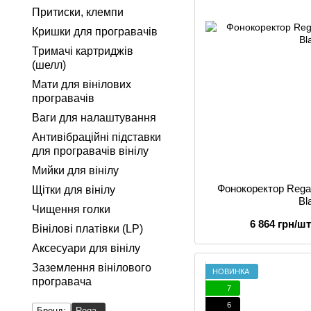
Притиски, клемпи
Кришки для програвачів
Тримачі картриджів
(шелл)
Мати для вінілових
програвачів
Ваги для налаштування
Антивібраційні підставки
для програвачів вінілу
Мийки для вінілу
Фонокоректор Rega
Щітки для вінілу
Bl
Чищення голки
6 864 грн/шт
Вінілові платівки (LP)
Аксесуари для вінілу
Заземлення вінілового
НОВИНКА
програвача
7
6
Бренд:
Rega