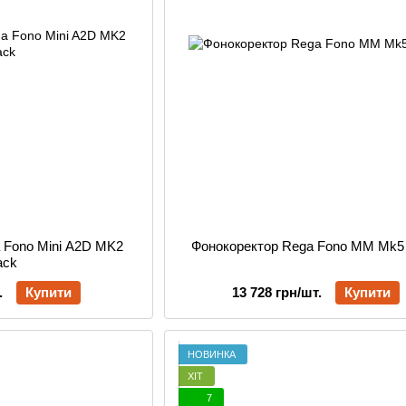
 Fono Mini A2D MK2
Фонокоректор Rega Fono MM Mk5 
ack
.
Купити
13 728 грн/шт.
Купити
НОВИНКА
ХІТ
7