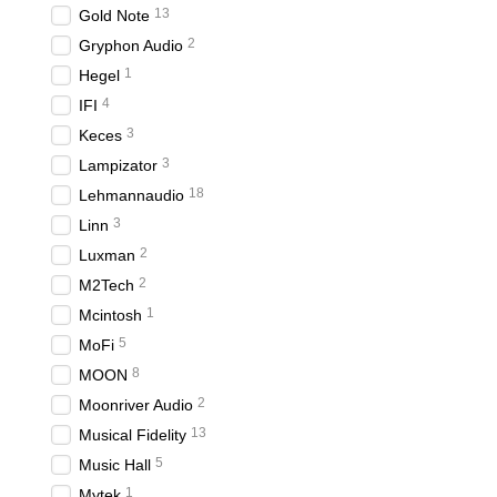
13
Gold Note
2
Gryphon Audio
1
Hegel
4
IFI
3
Keces
3
Lampizator
18
Lehmannaudio
3
Linn
2
Luxman
2
M2Tech
1
Mcintosh
5
MoFi
8
MOON
2
Moonriver Audio
13
Musical Fidelity
5
Music Hall
1
Mytek