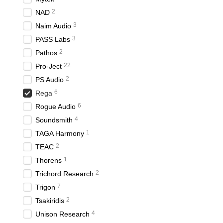
2
NAD
3
Naim Audio
3
PASS Labs
2
Pathos
22
Pro-Ject
2
PS Audio
6
Rega
6
Rogue Audio
4
Soundsmith
1
TAGA Harmony
2
TEAC
1
Thorens
2
Trichord Research
7
Trigon
2
Tsakiridis
4
Unison Research