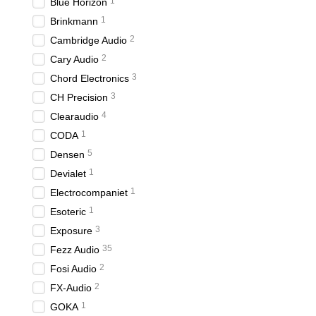
1
Blue Horizon
1
Brinkmann
2
Cambridge Audio
2
Cary Audio
3
Chord Electronics
3
CH Precision
4
Clearaudio
1
CODA
5
Densen
1
Devialet
1
Electrocompaniet
1
Esoteric
3
Exposure
35
Fezz Audio
2
Fosi Audio
2
FX-Audio
1
GOKA