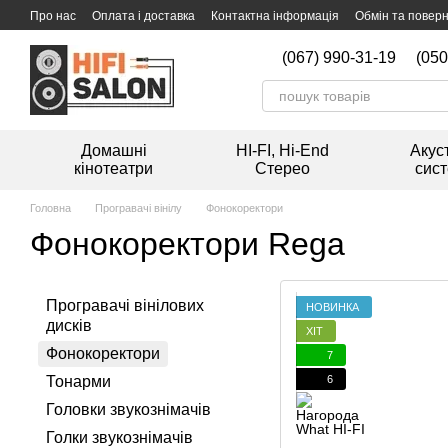
Перейти к основному контенту
Про нас
Оплата і доставка
Контактна інформація
Обмін та повер
Мийка вінілових платівок
(067) 990-31-19
(050
Домашні
HI-FI, Hi-End
Акус
кінотеатри
Стерео
сис
Головна
Програвачі вінілу
Фонокоректори
Фонокоректори Rega
Програвачі вінілових
НОВИНКА
дисків
ХІТ
Фонокоректори
7
6
Тонарми
Головки звукознімачів
Голки звукознімачів