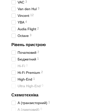
3
VAC
3
Van den Hul
12
Vincent
4
YBA
2
Audia Flight
3
Octave
Рівень пристрою
2
Початковий
1
Бюджетний
0
Hi-Fi
2
Hi-Fi Premium
1
High-End
0
Ultra High-End
Схемотехніка
1
А (транзисторний)
0
А (ламповий)