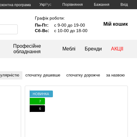
Порівняння
Укр
Рус
Бажання
Вхід
сконтна програма
Графік роботи:
Мій кошик
Пн-Пт:
с 9-00 до 19-00
Сб-Вс:
с 10-00 до 18-00
Професійне
Меблі
Бренди
АКЦІІ
обладнання
пулярністю
спочатку дешевше
спочатку дорожче
за назвою
НОВИНКА
7
6