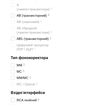
А
0
(лампи+транзистори)
4
АВ (транзисторний)
0
АВ (ламповий)
АВ гібридний
0
(лампи+транзистори)
1
АВ1 (транзисторний)
Цифровий процесор
0
DSP / АЦП
Тип фонокоректора
2
ММ
3
МС
1
ММ/МС
0
MC / Optical
Вхідні інтерфейси
6
RCA лінійний