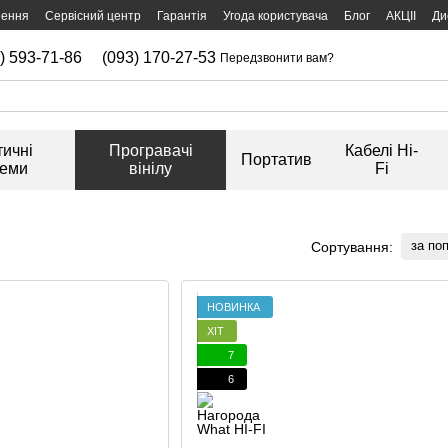
нення
Сервісний центр
Гарантія
Угода користувача
Блог
АКЦІІ
Ди
) 593-71-86
(093) 170-27-53
Передзвонити вам?
тичні
Програвачі
Кабелі Hi-
Портатив
теми
вінілу
Fi
за по
Сортування:
НОВИНКА
ХІТ
7
6