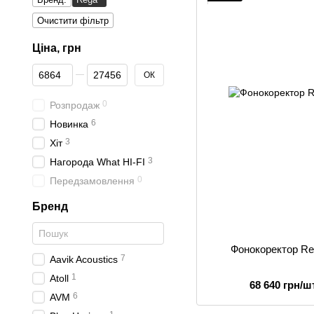
Очистити фільтр
Ціна, грн
От Ціна, грн
До Ціна, грн
ОК
0
Розпродаж
6
Новинка
3
Хіт
3
Нагорода What HI-FI
0
Передзамовлення
Бренд
Фонокоректор Re
7
Aavik Acoustics
1
Atoll
68 640 грн/шт
6
AVM