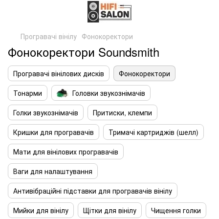
Програвачі вінілу
Фонокоректори
Фонокоректори Soundsmith
Програвачі вінілових дисків
Фонокоректори
Тонарми
Головки звукознімачів
Голки звукознімачів
Притиски, клемпи
Кришки для програвачів
Тримачі картриджів (шелл)
Мати для вінілових програвачів
Ваги для налаштування
Антивібраційні підставки для програвачів вінілу
Мийки для вінілу
Щітки для вінілу
Чищення голки