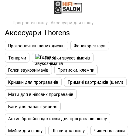
Програвачі вінілу
Аксесуари для вінілу
Аксесуари Thorens
Програвачі вінілових дисків
Фонокоректори
Тонарми
Головки звукознімачів
Голки звукознімачів
Притиски, клемпи
Кришки для програвачів
Тримачі картриджів (шелл)
Мати для вінілових програвачів
Ваги для налаштування
Антивібраційні підставки для програвачів вінілу
Мийки для вінілу
Щітки для вінілу
Чищення голки