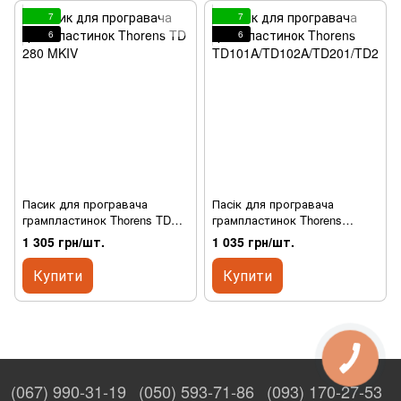
7
7
6
6
Пасик для програвача
Пасік для програвача
грампластинок Thorens TD
грампластинок Thorens
280 MKIV
TD101A/TD102A/TD201/TD202/
1 305 грн/шт.
1 035 грн/шт.
TD1500
Купити
Купити
(067) 990-31-19
(050) 593-71-86
(093) 170-27-53