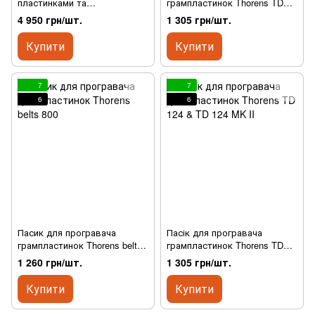
пластинками та
грампластинок Thorens TD
програвачами Thorens
180
4 950 грн/шт.
1 305 грн/шт.
Cleaning Set in Wooden Box
Купити
Купити
7
7
6
6
Пасик для програвача
Пасік для програвача
грампластинок Thorens belts
грампластинок Thorens TD
800
124 & TD 124 MK II
1 260 грн/шт.
1 305 грн/шт.
Купити
Купити