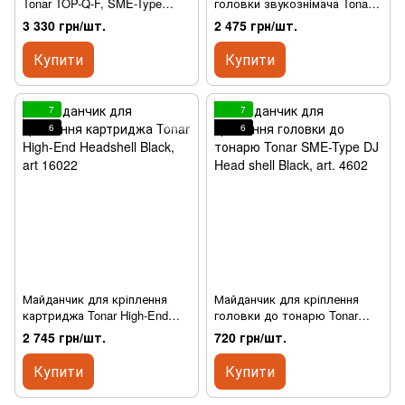
Tonar TOP-Q-F, SME-Type
головки звукознімача Tonar
HIGH-END Shell with azimuth
SME-TYPE Cherry Wood
3 330 грн/шт.
2 475 грн/шт.
adjustment, art. 6026
HeadShell, art. 5405
Купити
Купити
7
7
6
6
Майданчик для кріплення
Майданчик для кріплення
картриджа Tonar High-End
головки до тонарю Tonar
Headshell Black, art 16022
SME-Type DJ Head shell
2 745 грн/шт.
720 грн/шт.
Black, art. 4602
Купити
Купити