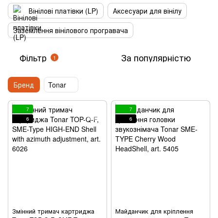
Вінілові платівки (LP)
Аксесуари для вінілу
Заземлення вінілового програвача
Фільтр
За популярністю
1
Бренд
Tonar
7
7
6
6
Змінний тримач картриджа
Майданчик для кріплення