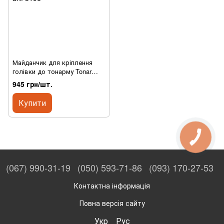
Майданчик для кріплення
голівки до тонарму Tonar
SME-Type Lightweight
945 грн/шт.
Headshell Silver, art. 3196
Купити
(067) 990-31-19
(050) 593-71-86
(093) 170-27-53
Контактна інформація
Повна версія сайту
Укр
Рус