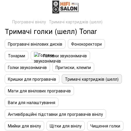
Програвачі вінілу
Тримачі картриджів (шелл)
Тримачі голки (шелл) Tonar
Програвачі вінілових дисків
Фонокоректори
Тонарми
Головки звукознімачів
Голки звукознімачів
Притиски, клемпи
Кришки для програвачів
Тримачі картриджів (шелл)
Мати для вінілових програвачів
Ваги для налаштування
Антивібраційні підставки для програвачів вінілу
Мийки для вінілу
Щітки для вінілу
Чищення голки