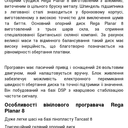
Опорний субдиск Rega Planar 8 виготовлений з алюмінію,
виточеним із цільного бруску металу. Шпиндель підшипника
з легованої сталі знаходиться у бронзовому корпусі,
виготовленому з високою точністю для виключення шумів
та биття. Основний опорний диск Rega Planar 8
виготовлений з трьох шарів скла, за сприяння
спеціалізованої Британської скляної компанії. За рахунок
великої маси та відмінного балансування такий диск має
високу інерційність, що благотворно позначається на
рівномірності обертання платівки.
Програвач має пасичний привід і оснащений 24-вольтовим
двигуном, який налаштовується вручну. Блок живлення
забезпечує можливість електронного перемикання
швидкості обертання диска та точної підтримки її значення.
Він побудований на базі DSP з кварцовою стабілізацією
частоти сигналу.
Особливості вінілового програвача Rega
Planar 8
Дуже легке шасі на базі пінопласту Tancast 8
Трисекційний скляний опорний диск