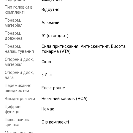
Тип головки в
Відсутня
комплекті
Тонарм,
Алюміній
матеріал
Тонарм,
9" (стандарт)
довжина
Тонарм,
Сила притискання, Антискейтинг, Висота
налаштування
тонарма (VTA)
Опорний диск,
Скло
матеріал
Опорний диск,
> 2 кг
вага
Перемикання
Електронне
швидкостей
Вихідні роз'єми
Незміний кабель (RCA)
Цифрові
Немає
функції
Пилозахисна
Є в комплекті
кришка
Матеріал шасі