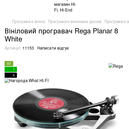
Програвачі вінілу
Програвачі вінілових дисків
Програвачі в
Вініловий програвач Rega Planar 8
White
Артикул:
11153
Написати відгук
ХІТ
7
6