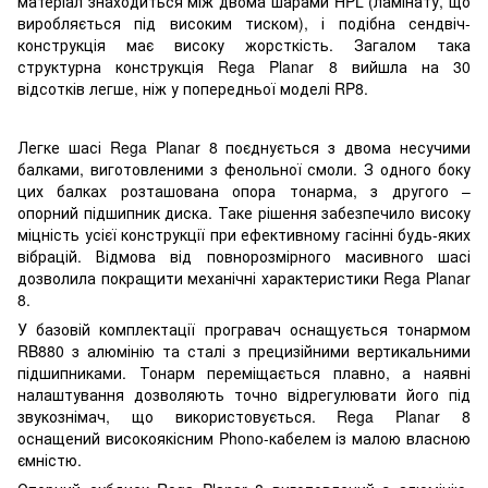
матеріал знаходиться між двома шарами HPL (ламінату, що
виробляється під високим тиском), і подібна сендвіч-
конструкція має високу жорсткість. Загалом така
структурна конструкція Rega Planar 8 вийшла на 30
відсотків легше, ніж у попередньої моделі RP8.
Легке шасі Rega Planar 8 поєднується з двома несучими
балками, виготовленими з фенольної смоли. З одного боку
цих балках розташована опора тонарма, з другого –
опорний підшипник диска. Таке рішення забезпечило високу
міцність усієї конструкції при ефективному гасінні будь-яких
вібрацій. Відмова від повнорозмірного масивного шасі
дозволила покращити механічні характеристики Rega Planar
8.
У базовій комплектації програвач оснащується тонармом
RB880 з алюмінію та сталі з прецизійними вертикальними
підшипниками. Тонарм переміщається плавно, а наявні
налаштування дозволяють точно відрегулювати його під
звукознімач, що використовується. Rega Planar 8
оснащений високоякісним Phono-кабелем із малою власною
ємністю.