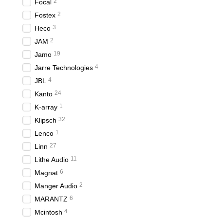
2
Focal
2
Fostex
3
Heco
2
JAM
19
Jamo
4
Jarre Technologies
4
JBL
24
Kanto
1
K-array
32
Klipsch
1
Lenco
27
Linn
11
Lithe Audio
6
Magnat
2
Manger Audio
6
MARANTZ
4
Mcintosh