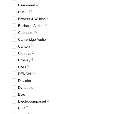
14
Bluesound
14
BOSE
9
Bowers & Wilkins
23
Buchardt Audio
15
Cabasse
20
Cambridge Audio
30
Canton
2
Cloudyx
4
Crosley
35
DALI
17
DENON
18
Devialet
17
Dynaudio
13
Elac
3
Electrocompaniet
7
FIIO