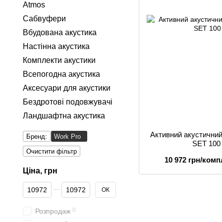
Atmos
Сабвуфери
Вбудована акустика
Настінна акустика
Комплекти акустики
Всепогодна акустика
Аксесуари для акустики
Бездротові подовжувачі
Ландшафтна акустика
Активний акустични
Бренд:
Work Pro
SET 100
Очистити фільтр
10 972 грн/комп
Ціна, грн
От Ціна, грн
До Ціна, грн
ОК
0
Розпродаж