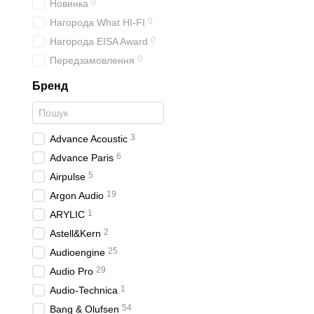
0
Новинка
0
Нагорода What HI-FI
0
Нагорода EISA Award
0
Передзамовлення
Бренд
3
Advance Acoustic
6
Advance Paris
5
Airpulse
19
Argon Audio
1
ARYLIC
2
Astell&Kern
25
Audioengine
29
Audio Pro
1
Audio-Technica
54
Bang & Olufsen