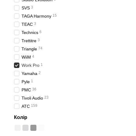
3
SVS
15
TAGA Harmony
3
TEAC
6
Technics
3
Trettitre
74
Triangle
4
WiiM
1
Work Pro
2
Yamaha
1
Pyle
36
PMC
23
Tivoli Audio
159
ATC
Колір