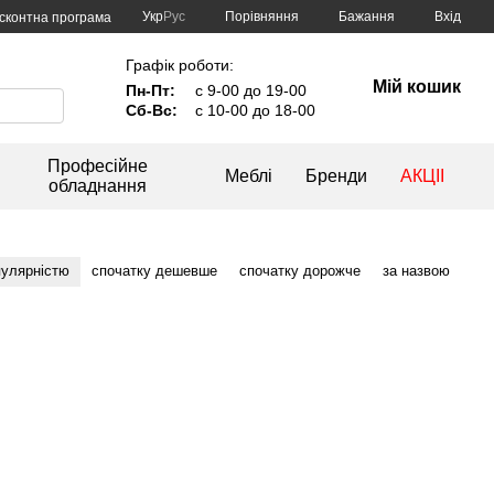
Порівняння
Укр
Рус
Бажання
Вхід
сконтна програма
Графік роботи:
Мій кошик
Пн-Пт:
с 9-00 до 19-00
Сб-Вс:
с 10-00 до 18-00
Професійне
Меблі
Бренди
АКЦІІ
обладнання
пулярністю
спочатку дешевше
спочатку дорожче
за назвою