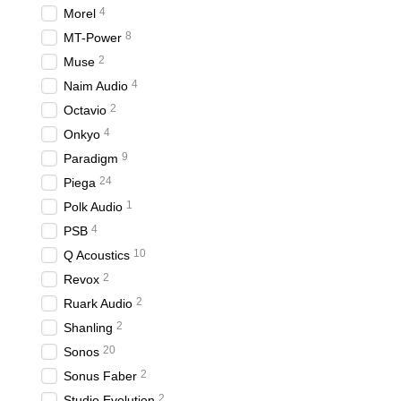
4
Morel
8
MT-Power
2
Muse
4
Naim Audio
2
Octavio
4
Onkyo
9
Paradigm
24
Piega
1
Polk Audio
4
PSB
10
Q Acoustics
2
Revox
2
Ruark Audio
2
Shanling
20
Sonos
2
Sonus Faber
2
Studio Evolution