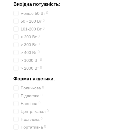
Вихідна потужність:
0
менше 50 Вт
0
50 - 100 Вт
0
101-200 Вт
0
> 200 Вт
0
> 300 Вт
0
> 400 Вт
0
> 1000 Вт
0
> 2000 Вт
Формат акустики:
0
Поличкова
0
Підлогова
0
Настінна
0
Центр. канал
0
Настільна
0
Портативна