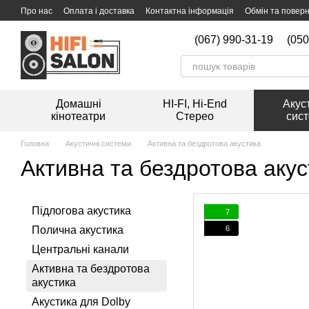
Перейти к основному контенту
Про нас
Оплата і доставка
Контактна інформація
Обмін та повер
Мийка вінілових платівок
(067) 990-31-19
(050
Домашні
HI-FI, Hi-End
Акус
кінотеатри
Стерео
сис
Головна
Акустичні системи
Активна та бездротова акустика
Активна та бездротова акус
Підлогова акустика
7
6
Полична акустика
Центральні канали
Активна та бездротова
акустика
Акустика для Dolby