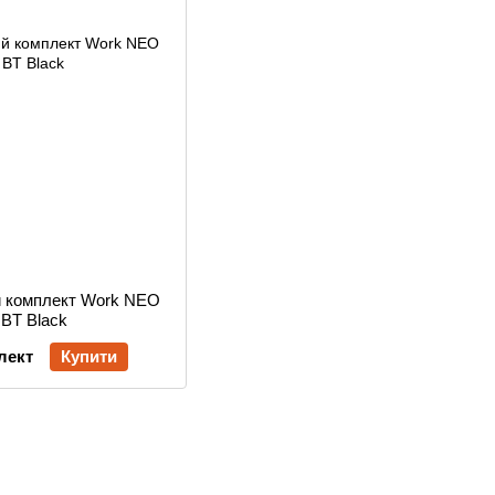
й комплект Work NEO
 BT Black
лект
Купити