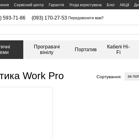
нення
Сервісний центр
Гарантія
Угода користувача
Блог
АКЦІІ
Ди
) 593-71-86
(093) 170-27-53
Передзвонити вам?
тичні
Програвачі
Кабелі Hi-
Портатив
теми
вінілу
Fi
тика Work Pro
за по
Сортування: