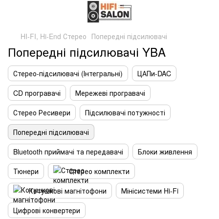
HI-FI, Hi-End Стерео
Попередні підсилювачі
Попередні підсилювачі YBA
Стерео-підсилювачі (Інтегральні)
ЦАПи-DAC
CD програвачі
Мережеві програвачі
Стерео Ресивери
Підсилювачі потужності
Попередні підсилювачі
Bluetooth приймачі та передавачі
Блоки живлення
Тюнери
Стерео комплекти
Котушкові магнітофони
Мінісистеми Hi-Fi
Цифрові конвертери