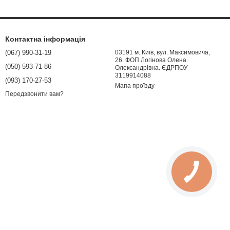
Контактна інформація
(067) 990-31-19
03191 м. Київ, вул. Максимовича,
26. ФОП Логінова Олена
(050) 593-71-86
Олександрівна. ЄДРПОУ
3119914088
(093) 170-27-53
Мапа проїзду
Передзвонити вам?