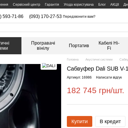
нення
Сервісний центр
Гарантія
Угода користувача
Блог
АКЦІІ
Ди
) 593-71-86
(093) 170-27-53
Передзвонити вам?
тичні
Програвачі
Кабелі Hi-
Портатив
теми
вінілу
Fi
Головна
Акустичні системи
Сабв
Сабвуфер Dali SUB V-1
Артикул: 16986
Написати відгук
182 745 грн/шт.
Купити
В кредит