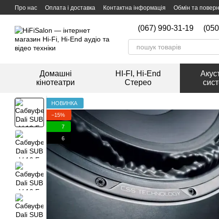
Перейти к основному контенту
Про нас
Оплата і доставка
Контактна інформація
Обмін та повер
Мийка вінілових платівок
(067) 990-31-19
(050
Домашні
HI-FI, Hi-End
Акус
кінотеатри
Стерео
сис
НОВИНКА
−15%
7
6