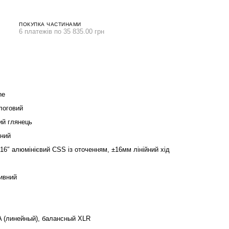
ПОКУПКА ЧАСТИНАМИ
6 платежів по 35 835.00 грн
ne
логовий
ий глянець
ний
 16″ алюмінієвий CSS із оточенням, ±16мм лінійний хід
ивний
 (линейный), балансный XLR