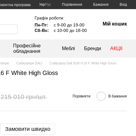
Порівняння
Укр
Рус
Бажання
Вхід
сконтна програма
Графік роботи:
Мій кошик
Пн-Пт:
с 9-00 до 19-00
Сб-Вс:
с 10-00 до 18-00
Професійне
Меблі
Бренди
АКЦІІ
обладнання
уфери
Сабвуфери DALI
Сабвуфер Dali SUB V-16 F White High Gloss
6 F White High Gloss
215 010 грн/шт.
Порівняти
В бажання
Замовити швидко