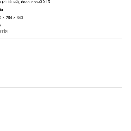
 (лінійний), балансовий XLR
ія
0 × 284 × 340
0
нтія