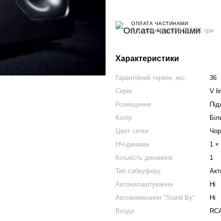
ОПЛАТА ЧАСТИНАМИ
7 платежів по 30 715.71 грн
Характеристики
Гарантійний термін, міс.
36
Серія
V li
Розміщення
Під
Колір
Біл
Цвет сетки
Чор
НЧ-динамік
1 ×
Кількість динаміків
1
Тип сабвуферу
Акт
Автоналаштування
Ні
Автовимикання "Stand By"
Ні
Входи
RCA