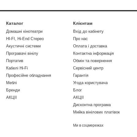
Каталог
Клієнтам
Домашні кінотеатри
Вхід до кабінету
HI-FI, Hi-End Стерео
Про нас
Акустичні системи
Оплата і доставка
Програвачі вінілу
Контактна інформація
Портатив
Обмін та повернення
Кабелі Hi-Fi
Сервісний центр
Професійне обладнання
Гарантія
Меблі
Угода користувача
Бренди
Блог
АКЦІІ
АКЦІІ
Дисконтна програма
Мийка вінілових платівок
Ми в соцмережах