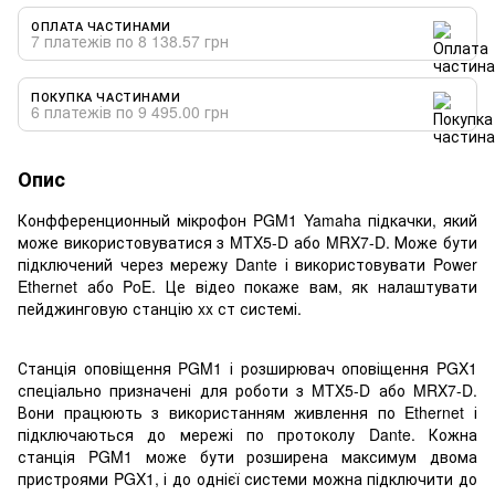
ОПЛАТА ЧАСТИНАМИ
7 платежів по 8 138.57 грн
ПОКУПКА ЧАСТИНАМИ
6 платежів по 9 495.00 грн
Опис
Конфференционный мікрофон PGM1 Yamaha підкачки, який
може використовуватися з MTX5-D або MRX7-D. Може бути
підключений через мережу Dante і використовувати Power
Ethernet або PoE. Це відео покаже вам, як налаштувати
пейджинговую станцію xx ст системі.
Станція оповіщення PGM1 і розширювач оповіщення PGX1
спеціально призначені для роботи з MTX5-D або MRX7-D.
Вони працюють з використанням живлення по Ethernet і
підключаються до мережі по протоколу Dante. Кожна
станція PGM1 може бути розширена максимум двома
пристроями PGX1, і до однієї системи можна підключити до