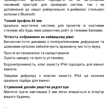
пасивний пристрій для провідних систем, так і як
доповнення до нашої універсальної 4-дюймової стельової
колонки з Bluetooth.
Тонкий профіль 83 мм
Ідеальна акустична система для проектів зі скатними
стелями або будь-яких ремонтних робіт із тонкими балками.
Чіткість зображення на найвищому рівні
Високочастотні динаміки з поліпропіленовим дифузором та
шовковим куполом забезпечують вражаючу чистоту звуку.
Просте встановлення та налаштування
Оцініть швидку та просту установку.
Водонепроникність, клас захисту IP44 підходить для ванної
кімнати.
Завдяки дифузору з класом захисту IP44 ця колонка
ідеально підійде для ванної.
Стриманий дизайн решітки радіатора
Магнітні грати завтовшки 3 мм легко впишеться в інтер'єр
вашого будинку.