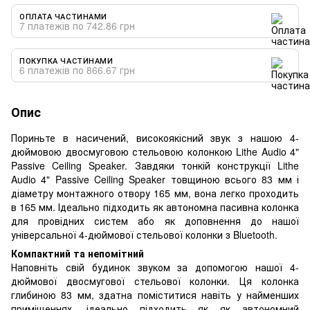
ОПЛАТА ЧАСТИНАМИ
7 платежів по 742.86 грн
ПОКУПКА ЧАСТИНАМИ
6 платежів по 866.67 грн
Опис
Пориньте в насичений, високоякісний звук з нашою 4-
дюймовою двосмуговою стельовою колонкою Lithe Audio 4"
Passive Ceiling Speaker. Завдяки тонкій конструкції Lithe
Audio 4" Passive Ceiling Speaker товщиною всього 83 мм і
діаметру монтажного отвору 165 мм, вона легко проходить
в 165 мм. Ідеально підходить як автономна пасивна колонка
для провідних систем або як доповнення до нашої
універсальної 4-дюймової стельової колонки з Bluetooth.
Компактний та непомітний
Наповніть свій будинок звуком за допомогою нашої 4-
дюймової двосмугової стельової колонки. Ця колонка
глибиною 83 мм, здатна поміститися навіть у найменших
приміщеннях, ідеально підходить як як автономний