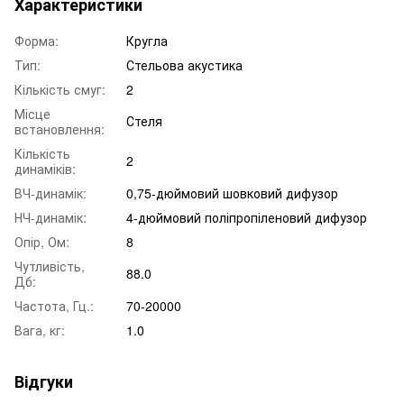
Характеристики
Форма:
Кругла
Тип:
Стельова акустика
Кількість смуг:
2
Місце
Стеля
встановлення:
Кількість
2
динаміків:
ВЧ-динамік:
0,75-дюймовий шовковий дифузор
НЧ-динамік:
4-дюймовий поліпропіленовий дифузор
Опір, Ом:
8
Чутливість,
88.0
Дб:
Частота, Гц.:
70-20000
Вага, кг:
1.0
Відгуки