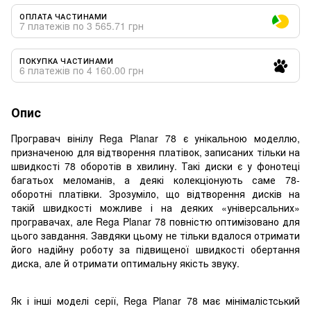
ОПЛАТА ЧАСТИНАМИ
7 платежів по 3 565.71 грн
ПОКУПКА ЧАСТИНАМИ
6 платежів по 4 160.00 грн
Опис
Програвач вінілу Rega Planar 78 є унікальною моделлю,
призначеною для відтворення платівок, записаних тільки на
швидкості 78 оборотів в хвилину. Такі диски є у фонотеці
багатьох меломанів, а деякі колекціонують саме 78-
оборотні платівки. Зрозуміло, що відтворення дисків на
такій швидкості можливе і на деяких «універсальних»
програвачах, але Rega Planar 78 повністю оптимізовано для
цього завдання. Завдяки цьому не тільки вдалося отримати
його надійну роботу за підвищеної швидкості обертання
диска, але й отримати оптимальну якість звуку.
Як і інші моделі серії, Rega Planar 78 має мінімалістський