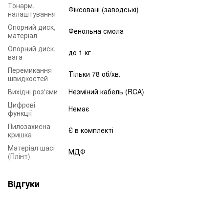
Тонарм,
Фіксовані (заводські)
налаштування
Опорний диск,
Фенольна смола
матеріал
Опорний диск,
до 1 кг
вага
Перемикання
Тільки 78 об/хв.
швидкостей
Вихідні роз'єми
Незміний кабель (RCA)
Цифрові
Немає
функції
Пилозахисна
Є в комплекті
кришка
Матеріал шасі
МДФ
(Плінт)
Відгуки