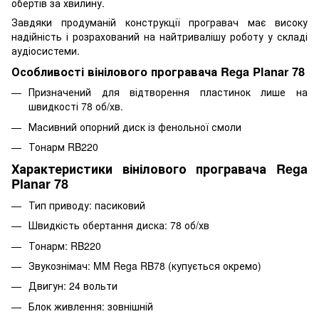
обертів за хвилину.
Завдяки продуманій конструкції програвач має високу
надійність і розрахований на найтривалішу роботу у складі
аудіосистеми.
Особливості вінілового програвача Rega Planar 78
Призначений для відтворення пластинок лише на
швидкості 78 об/хв.
Масивний опорний диск із фенольної смоли
Тонарм RB220
Характеристики вінілового програвача Rega
Planar 78
Тип приводу: пасиковий
Швидкість обертання диска: 78 об/хв
Тонарм: RB220
Звукознімач: MM Rega RB78 (купується окремо)
Двигун: 24 вольти
Блок живлення: зовнішній