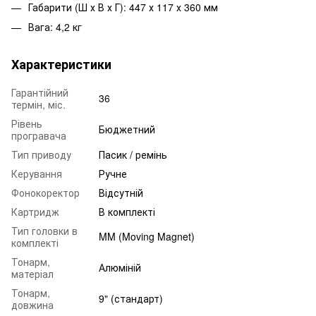
Габарити (Ш х В х Г): 447 х 117 х 360 мм
Вага: 4,2 кг
Характеристики
Гарантійний
36
термін, міс.
Рівень
Бюджетний
програвача
Тип приводу
Пасик / ремінь
Керування
Ручне
Фонокоректор
Відсутній
Картридж
В комплекті
Тип головки в
MM (Moving Magnet)
комплекті
Тонарм,
Алюміній
матеріал
Тонарм,
9" (стандарт)
довжина