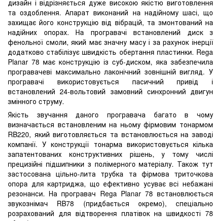
дизайн і відрізняється дуже високою якістю виготовлення
та оздоблення. Апарат виконаний на надійному шасі, що
захищає його конструкцію від вібрацій, та змонтований на
надійних опорах. На програвачі встановлений диск з
фенольної смоли, який має значну масу і за рахунок інерції
додатково стабілізує швидкість обертання пластинки. Rega
Planar 78 має конструкцію із суб-диском, яка забезпечила
програвачеві максимально лаконічний зовнішній вигляд. У
програвачі використовується пасичний привід і
встановлений 24-вольтовий замовний синхронний двигун
змінного струму.
Якість звучання даного програвача багато в чому
визначається встановленим на ньому фірмовим тонармом
RB220, який виготовляється та встановлюється на заводі
компанії. У конструкції тонарма використовується кілька
запатентованих конструктивних рішень, у тому числі
прецизійні підшипники з полімерного матеріалу. Також тут
застосована цільно-лита трубка та фірмова триточкова
опора для картриджа, що ефективно усуває всі небажані
резонанси. На програвач Rega Planar 78 встановлюється
звукознімач RB78 (придбається окремо), спеціально
розрахований для відтворення платівок на швидкості 78