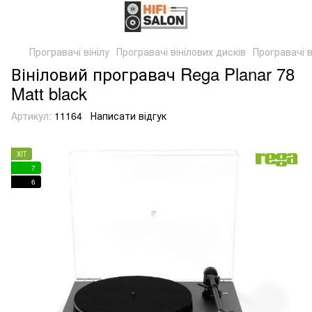
Програвачі вінілу
Програвачі вінілових дисків
Програвачі в
Вініловий програвач Rega Planar 78
Matt black
Артикул:
11164
Написати відгук
ХІТ
7
6