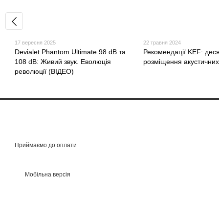
17 вересня 2025
22 травня 2024
Devialet Phantom Ultimate 98 dB та
Рекомендації KEF: дес
108 dB: Живий звук. Еволюція
розміщення акустичних
революції (ВІДЕО)
Приймаємо до оплати
Мобільна версія