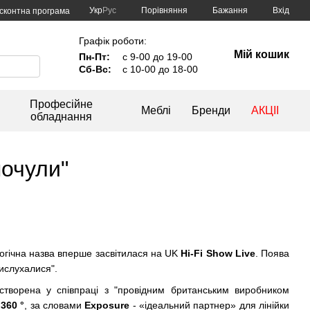
Порівняння
Укр
Рус
Бажання
Вхід
сконтна програма
Графік роботи:
Мій кошик
Пн-Пт:
с 9-00 до 19-00
Сб-Вс:
с 10-00 до 18-00
Професійне
Меблі
Бренди
АКЦІІ
обладнання
почули"
логічна назва вперше засвітилася на UK
Hi-Fi Show Live
. Поява
рислухалися".
створена у співпраці з "провідним британським виробником
.
360 °
, за словами
Exposure
- «ідеальний партнер» для лінійки