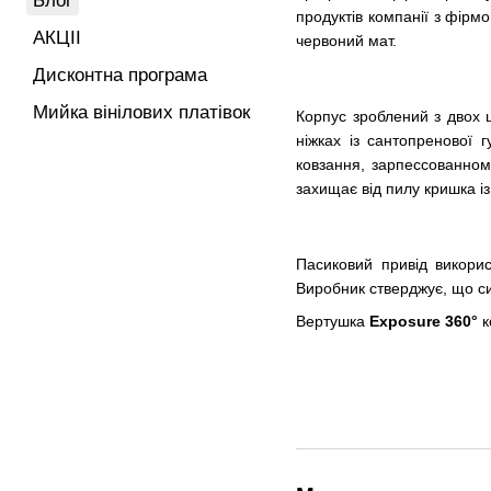
Блог
продуктів компанії з фір
АКЦІІ
червоний мат.
Дисконтна програма
Мийка вінілових платівок
Корпус зроблений з двох 
ніжках із сантопренової 
ковзання, зарпессованном
захищає від пилу кришка із
Пасиковий привід викори
Виробник стверджує, що си
Вертушка
Exposure 360°
к