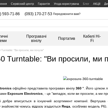
нення
Сервісний центр
Гарантія
Угода користувача
Блог
АКЦІІ
Ди
) 593-71-86
(093) 170-27-53
Передзвонити вам?
тичні
Програвачі
Кабелі Hi-
Портатив
теми
вінілу
Fi
 Turntable: "Ви просили, ми почули"
0 Turntable: "Ви просили, ми 
tronics
офіційно представила програвач вінілу
360 °
. Його цілком 
овами
Exposure Electronics
, - це "випадок, коли ви просили, а ми п
і добре вписується в існуючий асортимент компанії. Вертушка 
 знайомстві чомусь відразу згадується
Rega
, особливо модель P6)