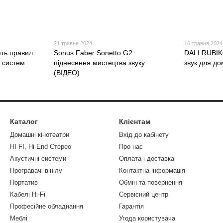
21 травня 2024
16 травня 2024
ять правил
Sonus Faber Sonetto G2:
DALI RUBI
 систем
піднесення мистецтва звуку
звук для до
(ВІДЕО)
Каталог
Клієнтам
Домашні кінотеатри
Вхід до кабінету
HI-FI, Hi-End Стерео
Про нас
Акустичні системи
Оплата і доставка
Програвачі вінілу
Контактна інформація
Портатив
Обмін та повернення
Кабелі Hi-Fi
Сервісний центр
Професійне обладнання
Гарантія
Меблі
Угода користувача