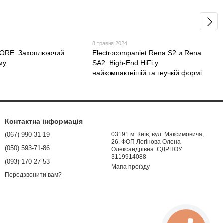
8 травня 2024
KORE: Захоплюючий
Electrocompaniet Rena S2 и Rena
му
SA2: High-End HiFi у
найкомпактнішій та гнучкій формі
Контактна інформація
(067) 990-31-19
03191 м. Київ, вул. Максимовича,
26. ФОП Логінова Олена
(050) 593-71-86
Олександрівна. ЄДРПОУ
3119914088
(093) 170-27-53
Мапа проїзду
Передзвонити вам?