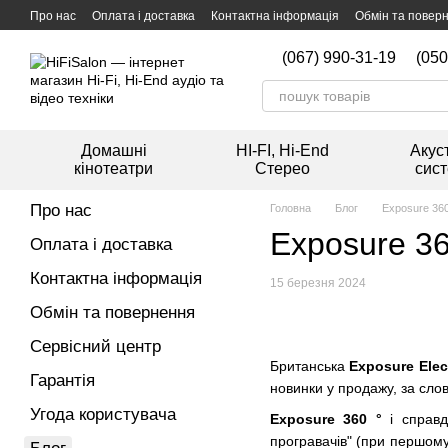
Перейти к основному контенту
Про нас
Оплата і доставка
Контактна інформація
Обмін та повер
Мийка вінілових платівок
(067) 990-31-19
(050
Домашні
HI-FI, Hi-End
Акус
кінотеатри
Стерео
сис
Про нас
Головна
Блог
Exposure 360
Exposure 36
Оплата і доставка
Контактна інформація
15 березня 2024
Обмін та повернення
Сервісний центр
Британська
Exposure Elec
Гарантія
новинки у продажу, за сл
Угода користувача
Exposure 360 °
і справд
програвачів" (при першому