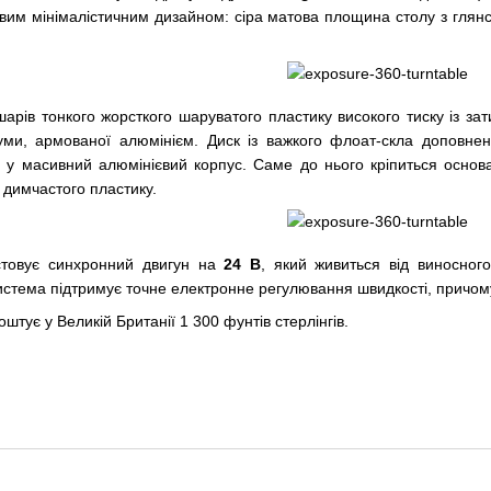
мовим мінімалістичним дизайном: сіра матова площина столу з гл
шарів тонкого жорсткого шаруватого пластику високого тиску із з
гуми, армованої алюмінієм. Диск із важкого флоат-скла доповне
 у масивний алюмінієвий корпус. Саме до нього кріпиться основ
 димчастого пластику.
стовує синхронний двигун на
24 B
, який живиться від виносног
стема підтримує точне електронне регулювання швидкості, причому
оштує у Великій Британії 1 300 фунтів стерлінгів.