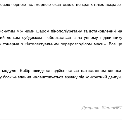
янсовою чорною полімерною окантовкою по краях плюс яскраво-
атиснутим між ними шаром пінополіуретану та встановлений на
ний легким субдиском і обертається в латунному підшипнику
а тонарма з «інтелектуальним перерозподілом маси». Все це
о модуля. Вибір швидкості здійснюється натисканням кнопки.
 блок живлення налаштовується вручну під конкретний двигун.
Джерело:
StereoNET