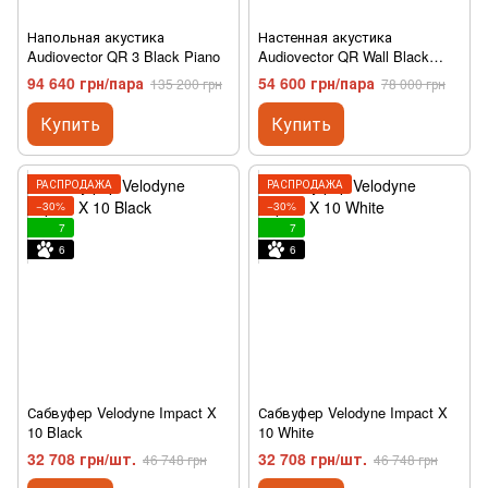
Напольная акустика
Настенная акустика
Audiovector QR 3 Black Piano
Audiovector QR Wall Black
Piano
94 640 грн/пара
54 600 грн/пара
135 200 грн
78 000 грн
Купить
Купить
РАСПРОДАЖА
РАСПРОДАЖА
−30%
−30%
7
7
6
6
Сабвуфер Velodyne Impact X
Сабвуфер Velodyne Impact X
10 Black
10 White
32 708 грн/шт.
32 708 грн/шт.
46 748 грн
46 748 грн