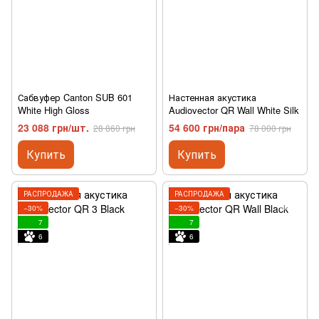
Сабвуфер Canton SUB 601
Настенная акустика
White High Gloss
Audiovector QR Wall White Silk
23 088 грн/шт.
54 600 грн/пара
28 860 грн
78 000 грн
Купить
Купить
РАСПРОДАЖА
РАСПРОДАЖА
−30%
−30%
7
7
6
6