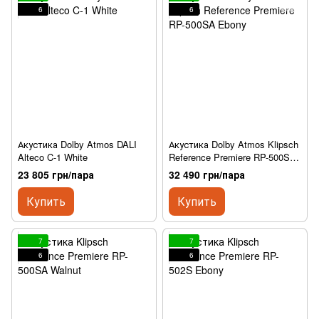
6
6
Акустика Dolby Atmos DALI
Акустика Dolby Atmos Klipsch
Alteco C-1 White
Reference Premiere RP-500SA
Ebony
23 805 грн/пара
32 490 грн/пара
Купить
Купить
7
7
6
6