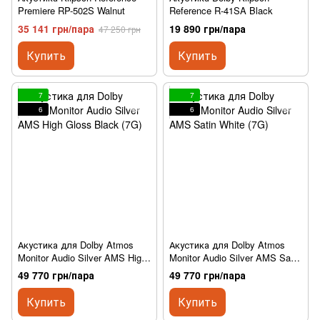
Premiere RP-502S Walnut
Reference R-41SA Black
35 141 грн/пара
19 890 грн/пара
47 250 грн
Купить
Купить
7
7
6
6
Акустика для Dolby Atmos
Акустика для Dolby Atmos
Monitor Audio Silver AMS High
Monitor Audio Silver AMS Satin
Gloss Black (7G)
White (7G)
49 770 грн/пара
49 770 грн/пара
Купить
Купить