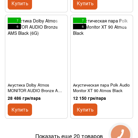
Купить
Купить
7
7
6
6
Акустика Dolby Atmos
Акустическая пара Polk Audio
MONITOR AUDIO Bronze AMS
Monitor XT 90 Atmos Black
Black (6G)
28 486 грн/пара
12 150 грн/пара
Купить
Купить
Показать еще 20 товаров