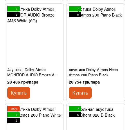
7
7
6
6
Акустика Dolby Atmos
Акустика Dolby Atmos Heco
MONITOR AUDIO Bronze AMS
Atmos 200 Piano Black
White (6G)
28 486 грн/пара
26 754 грн/пара
Купить
Купить
−35%
7
7
6
6