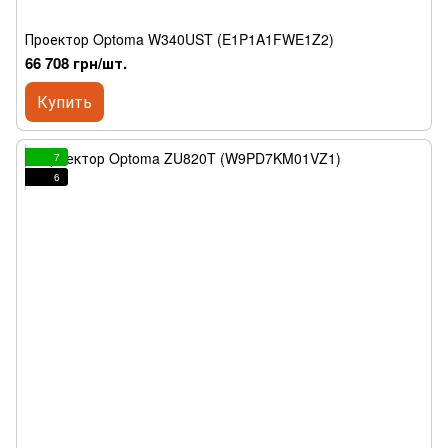
Проектор Optoma W340UST (E1P1A1FWE1Z2)
66 708 грн/шт.
Купить
7
6