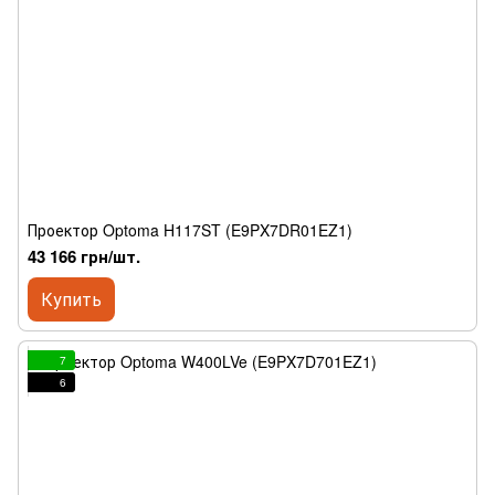
Проектор Optoma H117ST (E9PX7DR01EZ1)
43 166 грн/шт.
Купить
7
6