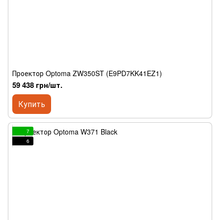
Проектор Optoma ZW350ST (E9PD7KK41EZ1)
59 438 грн/шт.
Купить
7
6