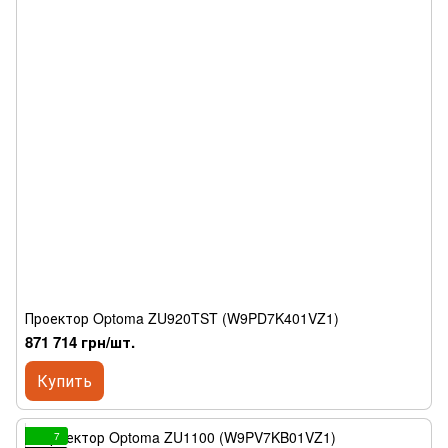
Проектор Optoma ZU920TST (W9PD7K401VZ1)
871 714 грн/шт.
Купить
7