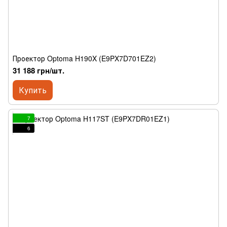
Проектор Optoma H190X (E9PX7D701EZ2)
31 188 грн/шт.
Купить
7
6