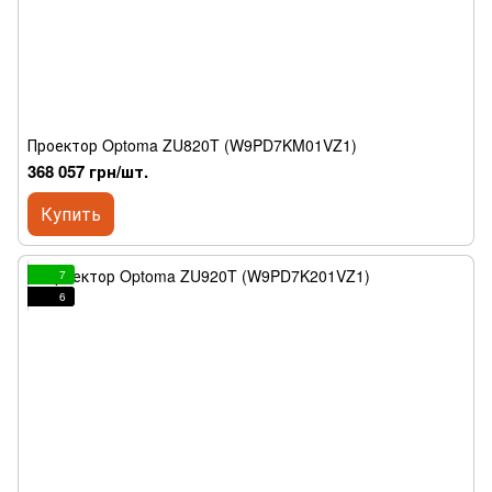
Проектор Optoma ZU820T (W9PD7KM01VZ1)
368 057 грн/шт.
Купить
7
6