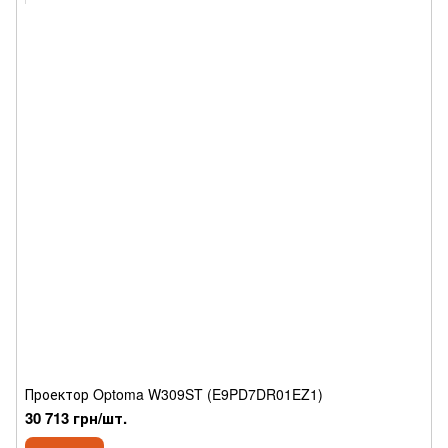
Проектор Optoma W309ST (E9PD7DR01EZ1)
30 713 грн/шт.