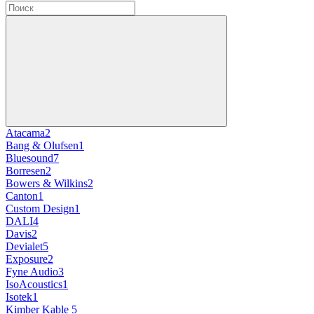
Atacama
2
Bang & Olufsen
1
Bluesound
7
Borresen
2
Bowers & Wilkins
2
Canton
1
Custom Design
1
DALI
4
Davis
2
Devialet
5
Exposure
2
Fyne Audio
3
IsoAcoustics
1
Isotek
1
Kimber Kable
5