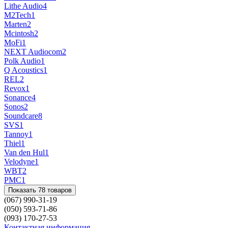
Lithe Audio
4
M2Tech
1
Marten
2
Mcintosh
2
MoFi
1
NEXT Audiocom
2
Polk Audio
1
Q Acoustics
1
REL
2
Revox
1
Sonance
4
Sonos
2
Soundcare
8
SVS
1
Tannoy
1
Thiel
1
Van den Hul
1
Velodyne
1
WBT
2
PMC
1
Показать 78 товаров
(067) 990-31-19
(050) 593-71-86
(093) 170-27-53
Контактная информация