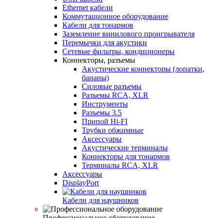
Ethernet кабели
Коммутационное оборудование
Кабели для тонармов
Заземление винилового проигрывателя
Перемычки для акустики
Сетевые фильтры, кондиционеры
Коннекторы, разъемы
Акустические коннекторы (лопатки,
бананы)
Силовые разъемы
Разъемы RCA, XLR
Инструменты
Разъемы 3.5
Припой Hi-FI
Трубки обжимные
Аксессуары
Акустические терминалы
Коннекторы для тонармов
Терминалы RCA, XLR
Аксессуары
DisplayPort
Кабели для наушников
Профессиональное оборудование