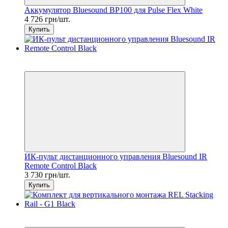
Аккумулятор Bluesound BP100 для Pulse Flex White
4 726 грн/шт.
Купить
7
6
ИК-пульт дистанционного управления Bluesound IR
Remote Control Black
3 730 грн/шт.
Купить
7
6