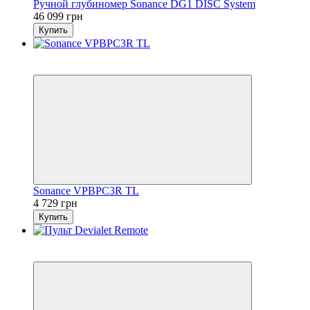
Ручной глубиномер Sonance DG1 DISC System
46 099 грн
Купить
7
6
Sonance VPBPC3R TL
4 729 грн
Купить
7
6