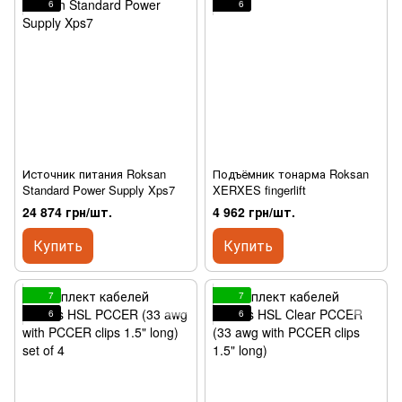
6
6
Источник питания Roksan
Подъёмник тонарма Roksan
Standard Power Supply Xps7
XERXES fingerlift
24 874 грн/шт.
4 962 грн/шт.
Купить
Купить
7
7
6
6