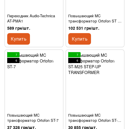
Переходник Audio-Technica
Повышающий MC
AT-PMA1
трансформатор Ortofon ST 80
SE
589 грн/шт.
102 531 грн/шт.
Купить
Купить
7
7
6
6
Повышающий MC
Повышающий MC
трансформатор Ortofon ST-7
трансформатор Ortofon ST-
M25 STEP-UP
37 328 грн/шт.
30 855 грн/шт.