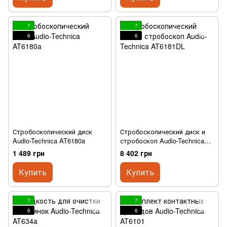
7
7
6
6
Стробоскопический диск
Стробоскопический диск и
Audio-Technica AT6180a
стробоскоп Audio-Technica
AT6181DL
1 489 грн
8 402 грн
Купить
Купить
7
7
6
6