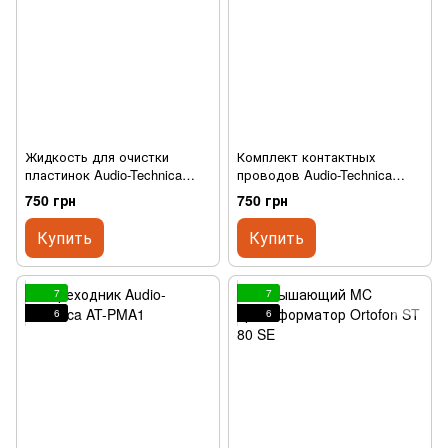
Жидкость для очистки
Комплект контактных
пластинок Audio-Technica
проводов Audio-Technica
AT634a
AT6101
750 грн
750 грн
Купить
Купить
7
7
6
6