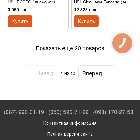
HSL PCCEG (33 awg with
HSL Clear 34x4 Tonearm (34
PCCEG clips 1.5" long) set of 4
awg with PCCER to tinned, 24")
3 060 грн
12 825 грн
Купить
Купить
Показать еще 20 товаров
Назад
Вперед
1
из 18
(067) 990-31-19
(050) 593-71-86
(093) 170-27-53
Контактная информация
Полная версия сайта