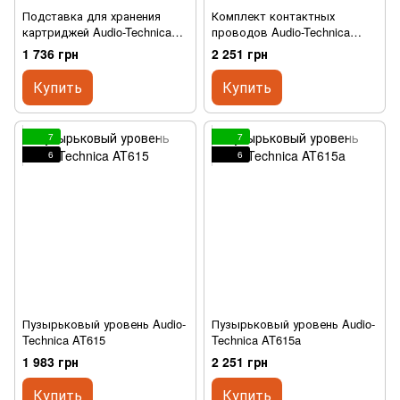
Подставка для хранения
Комплект контактных
картриджей Audio-Technica
проводов Audio-Technica
AT6003R
AT6108
1 736 грн
2 251 грн
Купить
Купить
7
7
6
6
Пузырьковый уровень Audio-
Пузырьковый уровень Audio-
Technica AT615
Technica AT615a
1 983 грн
2 251 грн
Купить
Купить