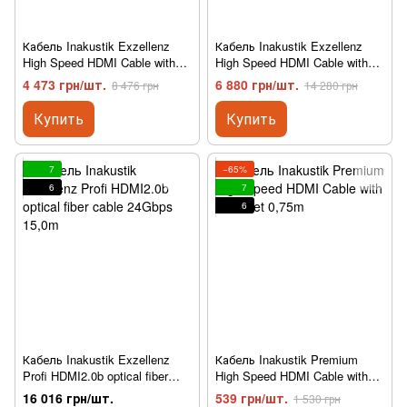
Кабель Inakustik Exzellenz
Кабель Inakustik Exzellenz
High Speed HDMI Cable with
High Speed HDMI Cable with
Ethernet 5,0m
Ethernet 7,5m
4 473 грн/шт.
6 880 грн/шт.
8 476 грн
14 280 грн
Купить
Купить
7
−65%
6
7
6
Кабель Inakustik Exzellenz
Кабель Inakustik Premium
Profi HDMI2.0b optical fiber
High Speed HDMI Cable with
cable 24Gbps 15,0m
Ethernet 0,75m
16 016 грн/шт.
539 грн/шт.
1 530 грн