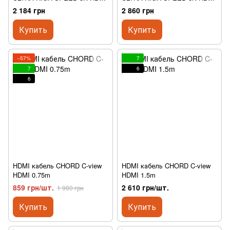
1.5M (QE6032)
3.0M (QE6033)
2 184 грн
2 860 грн
Купить
Купить
−57%
7
7
6
6
HDMI кабель CHORD C-view
HDMI кабель CHORD C-view
HDMI 0.75m
HDMI 1.5m
859 грн/шт.
2 610 грн/шт.
1 980 грн
Купить
Купить