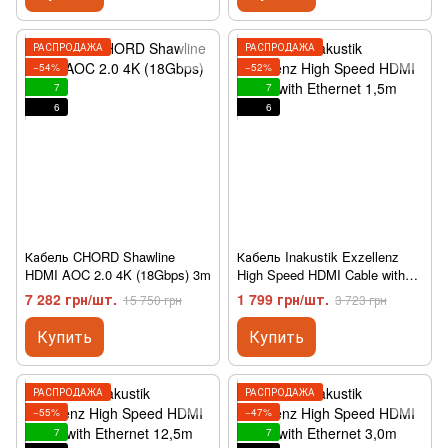
РАСПРОДАЖА
РАСПРОДАЖА
−54%
−52%
7
7
6
6
Кабель CHORD Shawline
Кабель Inakustik Exzellenz
HDMI AOC 2.0 4K (18Gbps) 3m
High Speed HDMI Cable with
Ethernet 1,5m
7 282 грн/шт.
1 799 грн/шт.
15 750 грн
3 723 грн
Купить
Купить
РАСПРОДАЖА
РАСПРОДАЖА
−55%
−47%
7
7