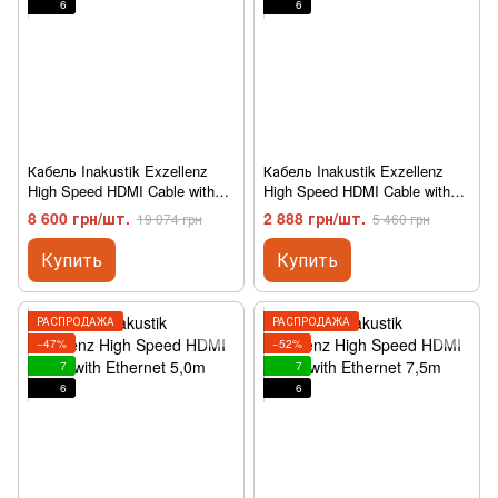
6
6
Кабель Inakustik Exzellenz
Кабель Inakustik Exzellenz
High Speed HDMI Cable with
High Speed HDMI Cable with
Ethernet 12,5m
Ethernet 3,0m
8 600 грн/шт.
2 888 грн/шт.
19 074 грн
5 460 грн
Купить
Купить
РАСПРОДАЖА
РАСПРОДАЖА
−47%
−52%
7
7
6
6