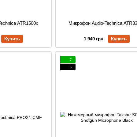
Technica ATR1500x
Микрофон Audio-Technica ATR3
Купить
1 940 грн
Купить
7
6