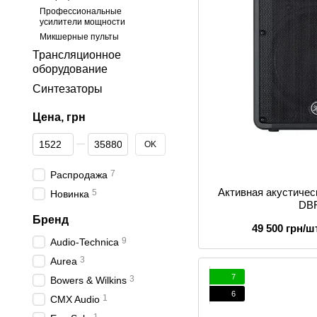
Профессиональные
усилители мощности
Микшерные пульты
Трансляционное
оборудование
Синтезаторы
Цена, грн
От Цена, грн
До Цена, грн
OK
7
Распродажа
Активная акустиче
5
Новинка
DB
Бренд
49 500 грн/шт
9
Audio-Technica
3
Aurea
7
3
Bowers & Wilkins
6
1
CMX Audio