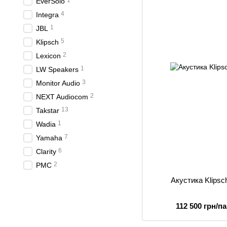
1
EverSolo
4
Integra
1
JBL
5
Klipsch
2
Lexicon
1
LW Speakers
3
Monitor Audio
2
NEXT Audiocom
13
Takstar
1
Wadia
7
Yamaha
6
Clarity
2
PMC
Акустика Klips
112 500 грн/п