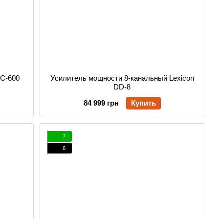
GC-600
Усилитель мощности 8-канальный Lexicon
DD-8
84 999 грн
Купить
7
6