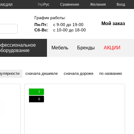
Сравнение
Укр
Рус
Желания
Вход
АКЦИИ
График работы:
Мой заказ
Пн-Пт:
с 9-00 до 19-00
Сб-Вс:
с 10-00 до 18-00
фессиональное
Мебель
Бренды
АКЦИИ
оборудование
пулярности
сначала дешевле
сначала дороже
по названию
7
6