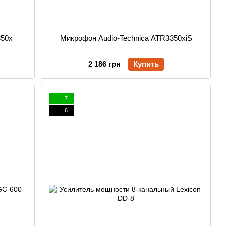
350x
Микрофон Audio-Technica ATR3350xiS
2 186 грн
Купить
7
6