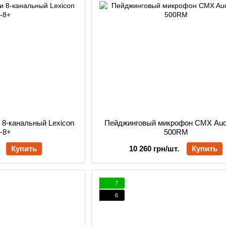
 8-канальный Lexicon
Пейджинговый микрофон CMX Aud
-8+
500RM
Купить
10 260 грн/шт.
Купить
7
6