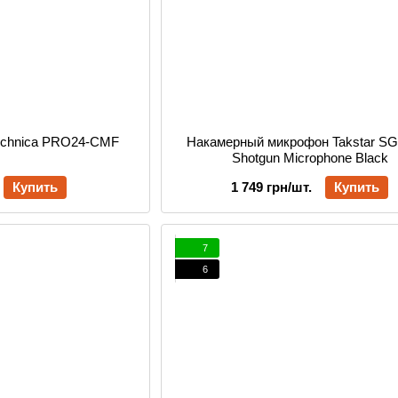
echnica PRO24-CMF
Накамерный микрофон Takstar S
Shotgun Microphone Black
Купить
1 749 грн/шт.
Купить
7
6