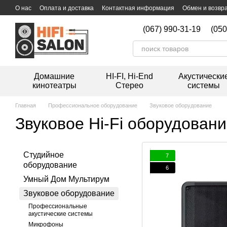
Перейти к основному контенту
О нас
Оплата и доставка
Контактная информация
Обмен и возвр
Дисконтная программа
Мойка виниловых пластинок
(067) 990-31-19
(050
Домашние
HI-FI, Hi-End
Акустически
кинотеатры
Стерео
системы
Главная
Профессиональное оборудование
Звуковое оборудование
Звуковое Hi-Fi оборудован
Студийное
7
оборудование
6
Умный Дом Мультирум
Звуковое оборудование
Профессиональные
акустические системы
Микрофоны