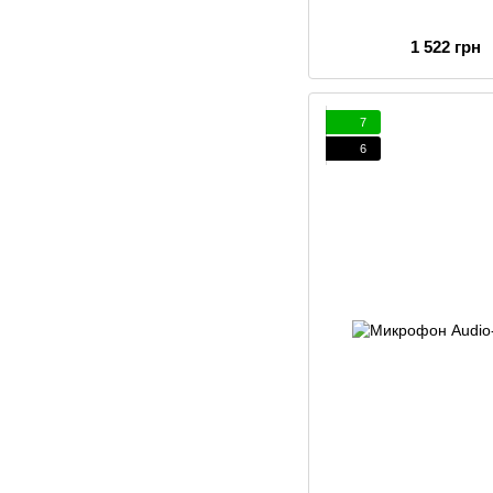
1 522 грн
7
6