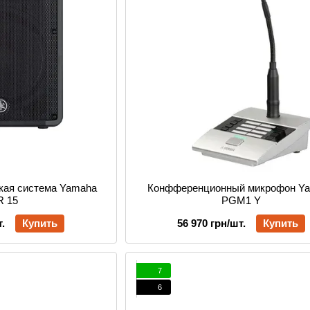
ская система Yamaha
Конфференционный микрофон Y
R 15
PGM1 Y
.
Купить
56 970 грн/шт.
Купить
7
6