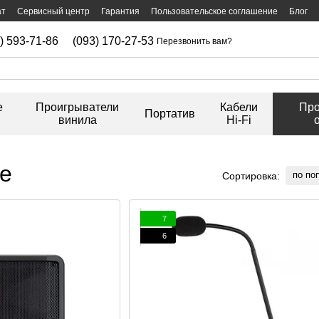
ат
Сервисный центр
Гарантия
Пользовательское соглашение
Блог
) 593-71-86
(093) 170-27-53
Перезвонить вам?
е
Проигрыватели
Кабели
Про
Портатив
винила
Hi-Fi
ие
по по
Сортировка:
7
6