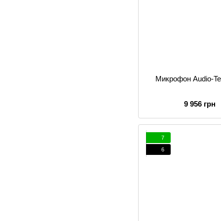
Микрофон Audio-T
9 956 грн
7
6