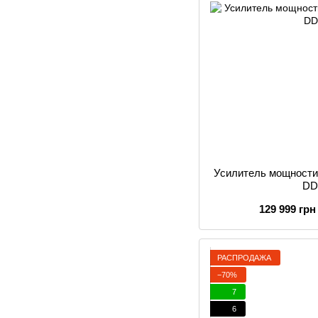
Усилитель мощности
DD
129 999 грн
РАСПРОДАЖА
−70%
7
6