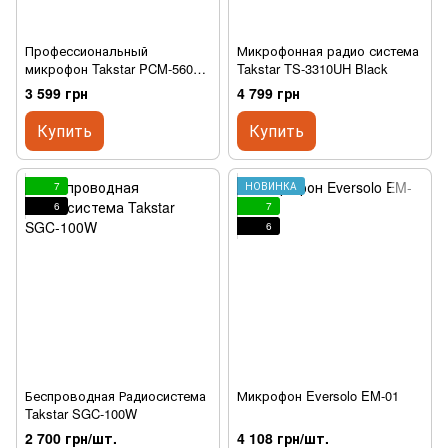
Профессиональный
Микрофонная радио система
микрофон Takstar PCM-5600
Takstar TS-3310UH Black
Microphone Black
3 599 грн
4 799 грн
Купить
Купить
7
НОВИНКА
6
7
6
Беспроводная Радиосистема
Микрофон Eversolo EM-01
Takstar SGC-100W
2 700 грн/шт.
4 108 грн/шт.