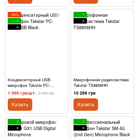
−20%
7
7
6
6
Конденсаторный USB-
Микрофонная радиосистема
микрофон Takstar PC-
Takstar TS8808HH
K220USB Black
1 999 грн/шт.
10 299 грн
2 499 грн
Купить
Купить
7
7
6
6