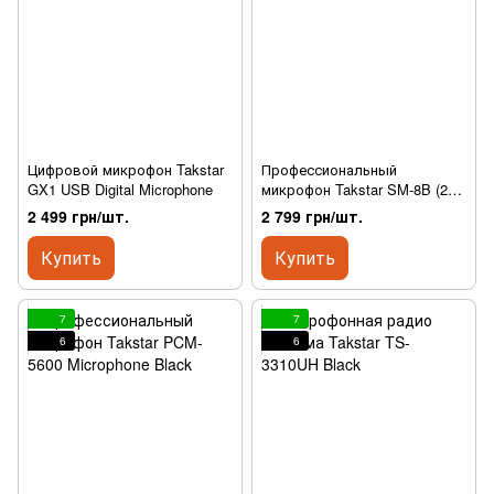
Цифровой микрофон Takstar
Профессиональный
GX1 USB Digital Microphone
микрофон Takstar SM-8B (2nd
Gen) Microphone Black
2 499 грн/шт.
2 799 грн/шт.
Купить
Купить
7
7
6
6