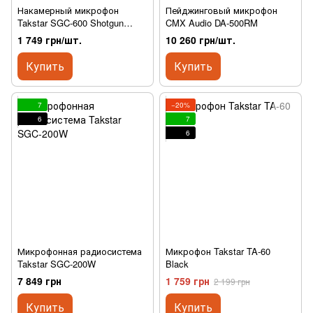
Накамерный микрофон
Пейджинговый микрофон
Takstar SGC-600 Shotgun
CMX Audio DA-500RM
Microphone Black
1 749 грн/шт.
10 260 грн/шт.
Купить
Купить
7
−20%
6
7
6
Микрофонная радиосистема
Микрофон Takstar TA-60
Takstar SGC-200W
Black
7 849 грн
1 759 грн
2 199 грн
Купить
Купить