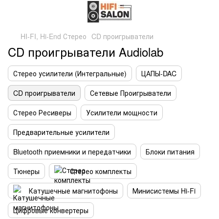
HI-FI, Hi-End Стерео
CD проигрыватели
CD проигрыватели Audiolab
Стерео усилители (Интегральные)
ЦАПЫ-DAC
CD проигрыватели
Сетевые Проигрыватели
Стерео Ресиверы
Усилители мощности
Предварительные усилители
Bluetooth приемники и передатчики
Блоки питания
Тюнеры
Стерео комплекты
Катушечные магнитофоны
Минисистемы Hi-Fi
Цифровые конвертеры