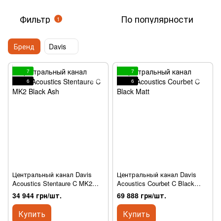
Фильтр
По популярности
1
Бренд
Davis
7
7
6
6
Центральный канал Davis
Центральный канал Davis
Acoustics Stentaure C MK2
Acoustics Courbet C Black
Black Ash
Matt
34 944 грн/шт.
69 888 грн/шт.
Купить
Купить