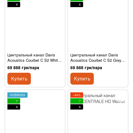
6
6
Центральный канал Davis
Центральный канал Davis
Acoustics Courbet C S2 White
Acoustics Courbet C S2 Grey
High Gloss
High Gloss
69 888 грн/пара
69 888 грн/пара
Купить
Купить
НОВИНКА
−44%
7
7
6
6