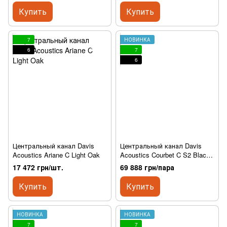
Купить
Купить
7
НОВИНКА
6
7
6
Центральный канал Davis
Центральный канал Davis
Acoustics Ariane C Light Oak
Acoustics Courbet C S2 Black
High Gloss
17 472 грн/шт.
69 888 грн/пара
Купить
Купить
НОВИНКА
НОВИНКА
7
7