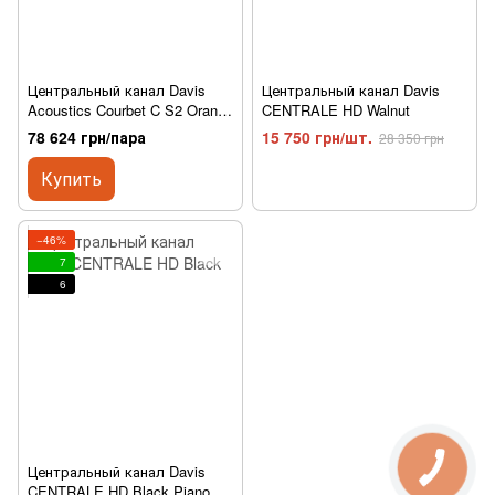
Центральный канал Davis
Центральный канал Davis
Acoustics Courbet C S2 Orange
CENTRALE HD Walnut
High Gloss
78 624 грн/пара
15 750 грн/шт.
28 350 грн
Купить
−46%
7
6
Центральный канал Davis
CENTRALE HD Black Piano