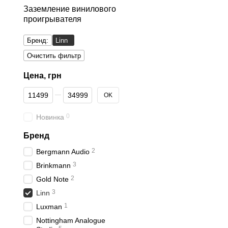
Заземление винилового
проигрывателя
Бренд:
Linn
Очистить фильтр
Цена, грн
От Цена, грн
До Цена, грн
OK
0
Новинка
Бренд
2
Bergmann Audio
3
Brinkmann
2
Gold Note
3
Linn
1
Luxman
Nottingham Analogue