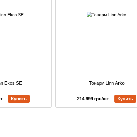
nn Ekos SE
Тонарм Linn Arko
т.
Купить
214 999 грн/шт.
Купить