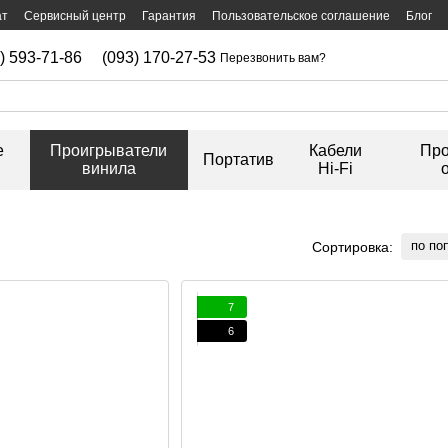
ат
Сервисный центр
Гарантия
Пользовательское соглашение
Блог
) 593-71-86
(093) 170-27-53
Перезвонить вам?
е
Проигрыватели
Кабели
Про
Портатив
винила
Hi-Fi
по по
Сортировка:
7
6