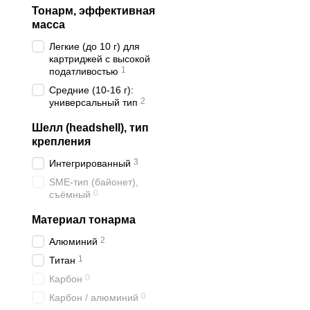
Тонарм, эффективная
масса
Легкие (до 10 г) для
картриджей с высокой
1
податливостью
Средние (10-16 г):
2
универсальный тип
Шелл (headshell), тип
крепления
3
Интегрированный
SME-тип (байонет),
0
съёмный
Материал тонарма
2
Алюминий
1
Титан
0
Карбон
0
Карбон / алюминий