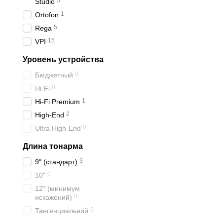
5
Studio
1
Ortofon
5
Rega
15
VPI
Уровень устройства
0
Бюджетный
0
Hi-Fi
1
Hi-Fi Premium
2
High-End
0
Ultra High-End
Длина тонарма
3
9" (стандарт)
0
10"
12" (минимум
0
искажений)
0
Тангенциальний