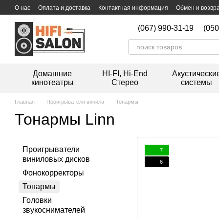
Перейти к основному контенту
О нас
Оплата и доставка
Контактная информация
Обмен и возвр
Дисконтная программа
Мойка виниловых пластинок
(067) 990-31-19
(050
Домашние
HI-FI, Hi-End
Акустически
кинотеатры
Стерео
системы
Главная
Проигрыватели винила
Тонармы
Тонармы Linn
Проигрыватели
7
виниловых дисков
6
Фонокорректоры
Тонармы
Головки
звукоснимателей