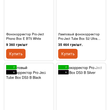
Фонокорректор Pro-Ject
Ламповый фонокорректор
Phono Box E BT5 White
Pro-Ject Tube Box S2 Ultra
Chrome
9 360 грн/шт
35 464 грн/шт.
Купить
Купить
7
7
6
6