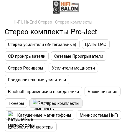
HI-FI, Hi-End Стерео
Стерео комплекты
Стерео комплекты Pro-Ject
Стерео усилители (Интегральные)
ЦАПЫ-DAC
CD проигрыватели
Сетевые Проигрыватели
Стерео Ресиверы
Усилители мощности
Предварительные усилители
Bluetooth приемники и передатчики
Блоки питания
Тюнеры
Стерео комплекты
Катушечные магнитофоны
Минисистемы Hi-Fi
Цифровые конвертеры