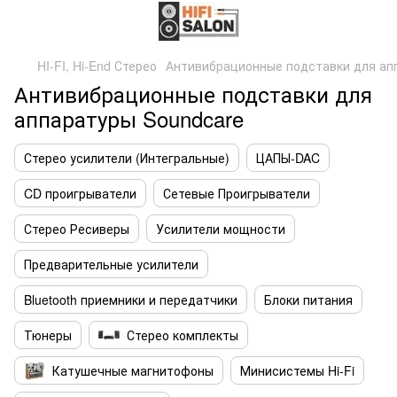
HI-FI, Hi-End Стерео
Антивибрационные подставки для ап
Антивибрационные подставки для
аппаратуры Soundcare
Стерео усилители (Интегральные)
ЦАПЫ-DAC
CD проигрыватели
Сетевые Проигрыватели
Стерео Ресиверы
Усилители мощности
Предварительные усилители
Bluetooth приемники и передатчики
Блоки питания
Тюнеры
Стерео комплекты
Катушечные магнитофоны
Минисистемы Hi-Fi