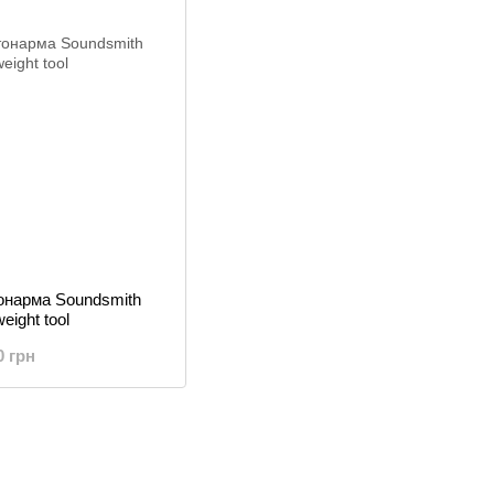
онарма Soundsmith
eight tool
0 грн