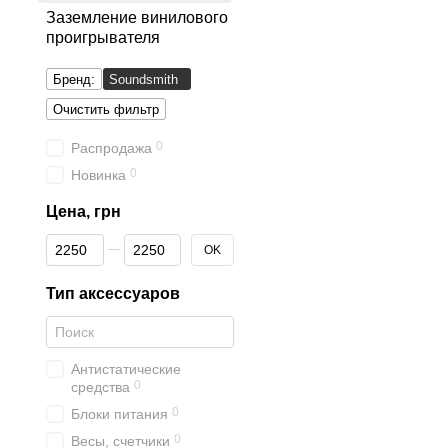
Заземление винилового
проигрывателя
Бренд:
Soundsmith
Очистить фильтр
0
Распродажа
0
Новинка
Цена, грн
От Цена, грн
До Цена, грн
OK
Тип аксессуаров
Антистатические
0
средства
0
Блоки питания
0
Весы, счетчики