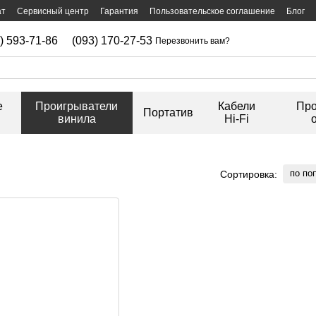
ат
Сервисный центр
Гарантия
Пользовательское соглашение
Блог
) 593-71-86
(093) 170-27-53
Перезвонить вам?
е
Проигрыватели
Кабели
Про
Портатив
винила
Hi-Fi
по по
Сортировка: