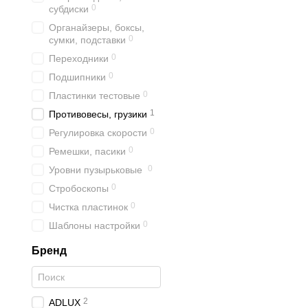
0
субдиски
Органайзеры, боксы,
0
сумки, подставки
0
Переходники
0
Подшипники
0
Пластинки тестовые
1
Противовесы, грузики
0
Регулировка скорости
0
Ремешки, пасики
0
Уровни пузырьковые
0
Стробоскопы
0
Чистка пластинок
0
Шаблоны настройки
Бренд
2
ADLUX