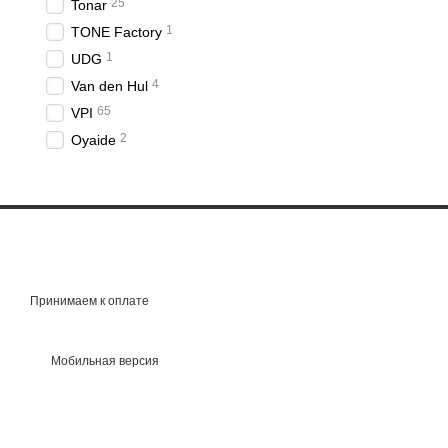
25
Tonar
1
TONE Factory
1
UDG
4
Van den Hul
65
VPI
2
Oyaide
Принимаем к оплате
Мобильная версия