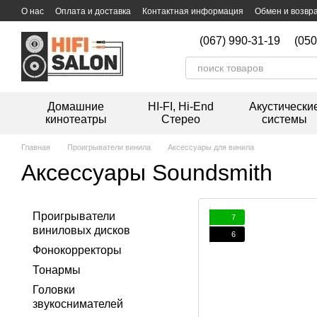
Перейти к основному контенту
О нас
Оплата и доставка
Контактная информация
Обмен и возвр
Дисконтная программа
Мойка виниловых пластинок
(067) 990-31-19
(050
Домашние
HI-FI, Hi-End
Акустически
кинотеатры
Стерео
системы
Главная
Проигрыватели винила
Аксессуары для винила
Аксессуары Soundsmith
Проигрыватели
7
виниловых дисков
6
Фонокорректоры
Тонармы
Головки
звукоснимателей