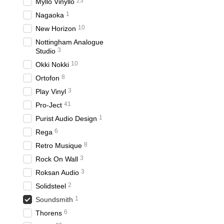
23
Myllo Vinyllo
1
Nagaoka
10
New Horizon
Nottingham Analogue
3
Studio
10
Okki Nokki
8
Ortofon
3
Play Vinyl
41
Pro-Ject
1
Purist Audio Design
6
Rega
8
Retro Musique
3
Rock On Wall
3
Roksan Audio
2
Solidsteel
1
Soundsmith
6
Thorens