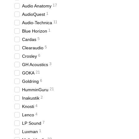
17
Audio Anatomy
1
AudioQuest
11
Audio-Technica
1
Blue Horizon
5
Cardas
5
Clearaudio
6
Crosley
3
GH Acoustics
21
GOKA
6
Goldring
21
HumminGuru
2
Inakustik
4
Knosti
4
Lenco
7
LP Sound
1
Luxman