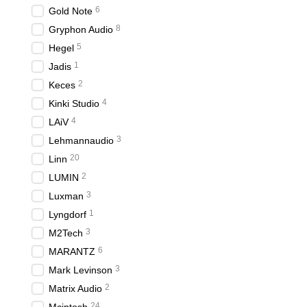
6
Gold Note
8
Gryphon Audio
5
Hegel
1
Jadis
2
Keces
4
Kinki Studio
4
LAiV
3
Lehmannaudio
20
Linn
2
LUMIN
3
Luxman
1
Lyngdorf
3
M2Tech
6
MARANTZ
3
Mark Levinson
2
Matrix Audio
24