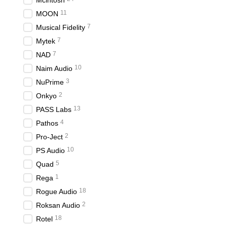
Mcintosh
11
MOON
7
Musical Fidelity
7
Mytek
7
NAD
10
Naim Audio
3
NuPrime
2
Onkyo
13
PASS Labs
4
Pathos
2
Pro-Ject
10
PS Audio
5
Quad
1
Rega
18
Rogue Audio
2
Roksan Audio
18
Rotel