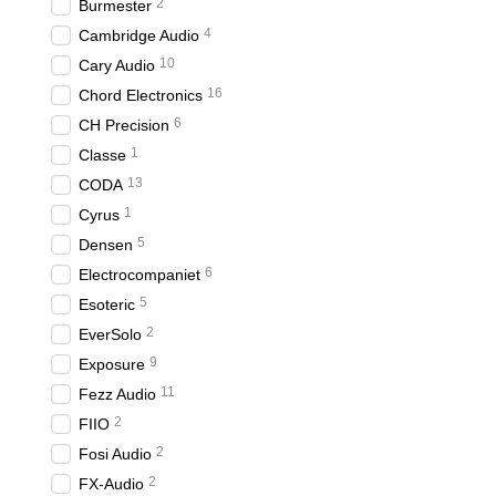
2
Burmester
4
Cambridge Audio
10
Cary Audio
16
Chord Electronics
6
CH Precision
1
Classe
13
CODA
1
Cyrus
5
Densen
6
Electrocompaniet
5
Esoteric
2
EverSolo
9
Exposure
11
Fezz Audio
2
FIIO
2
Fosi Audio
2
FX-Audio