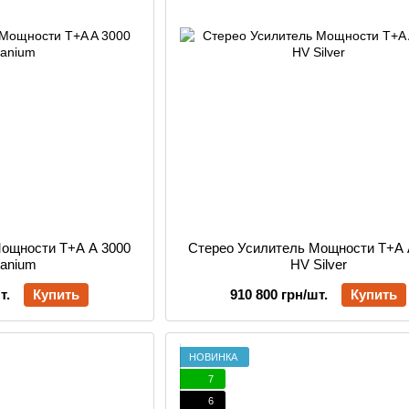
Мощности T+A A 3000
Стерео Усилитель Мощности T+A 
tanium
HV Silver
т.
Купить
910 800 грн/шт.
Купить
НОВИНКА
7
6