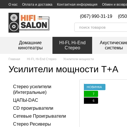
Перейти к основному контенту
О нас
Оплата и доставка
Контактная информация
Обмен и возвр
Дисконтная программа
Мойка виниловых пластинок
(067) 990-31-19
(050
Домашние
HI-FI, Hi-End
Акустически
кинотеатры
Стерео
системы
Главная
HI-FI, Hi-End Стерео
Усилители мощности
Усилители мощности T+A
Стерео усилители
НОВИНКА
(Интегральные)
7
ЦАПЫ-DAC
6
CD проигрыватели
Сетевые Проигрыватели
Стерео Ресиверы