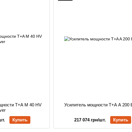
щности T+A M 40 HV
Усилитель мощности T+A A 200 
lver
шт.
Купить
217 074 грн/шт.
Купить