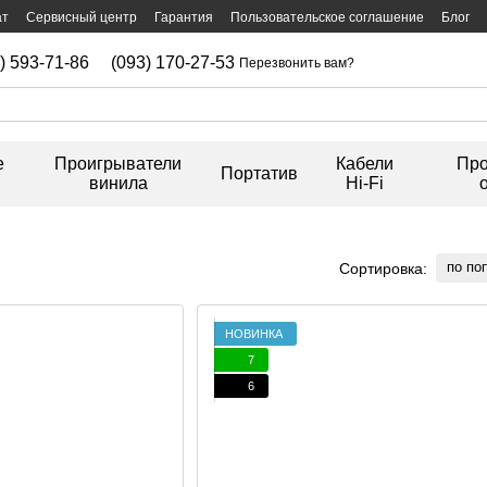
ат
Сервисный центр
Гарантия
Пользовательское соглашение
Блог
) 593-71-86
(093) 170-27-53
Перезвонить вам?
е
Проигрыватели
Кабели
Про
Портатив
винила
Hi-Fi
по по
Сортировка:
НОВИНКА
7
6