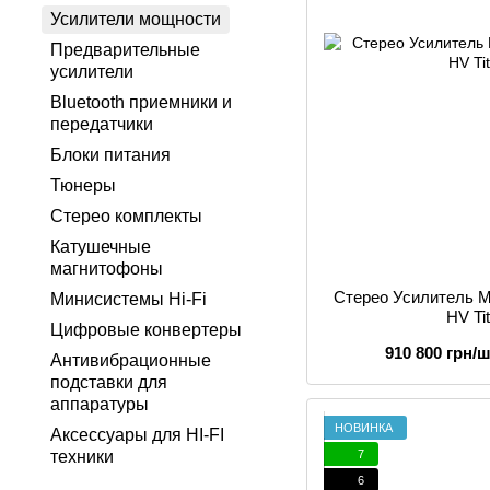
Усилители мощности
Предварительные
усилители
Bluetooth приемники и
передатчики
Блоки питания
Тюнеры
Стерео комплекты
Катушечные
магнитофоны
Стерео Усилитель 
Минисистемы Hi-Fi
HV Ti
Цифровые конвертеры
910 800 грн/ш
Антивибрационные
подставки для
аппаратуры
НОВИНКА
Аксессуары для HI-FI
7
техники
6