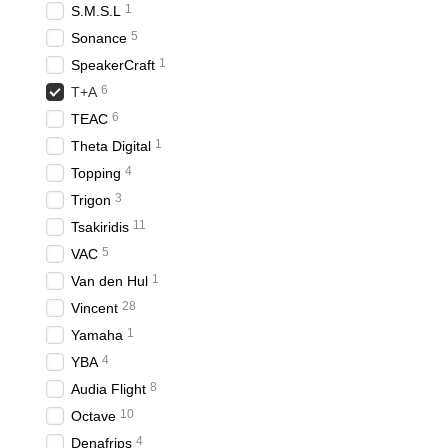
1
S.M.S.L
5
Sonance
1
SpeakerCraft
6
T+A
6
TEAC
1
Theta Digital
4
Topping
3
Trigon
11
Tsakiridis
5
VAC
1
Van den Hul
28
Vincent
1
Yamaha
4
YBA
8
Audia Flight
10
Octave
4
Denafrips