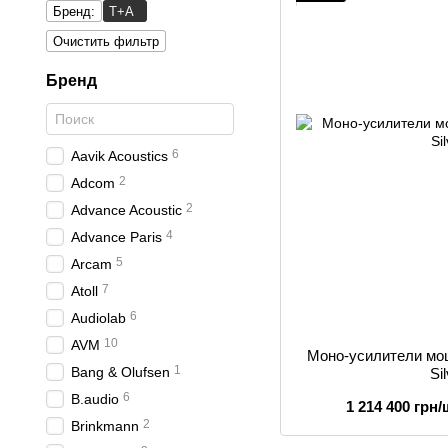
Бренд:
T+A
Очистить фильтр
Бренд
6
Aavik Acoustics
2
Adcom
2
Advance Acoustic
4
Advance Paris
5
Arcam
7
Atoll
6
Audiolab
10
AVM
Моно-усилители мо
1
Bang & Olufsen
Si
6
B.audio
1 214 400 грн/
2
Brinkmann